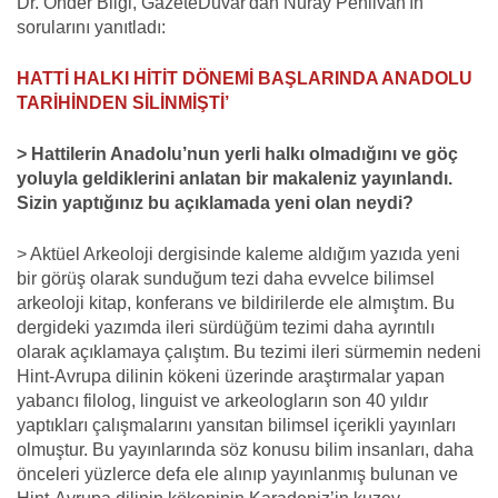
Dr. Önder Bilgi, GazeteDuvar'dan Nuray Pehlivan'ın
sorularını yanıtladı:
HATTİ HALKI HİTİT DÖNEMİ BAŞLARINDA ANADOLU
TARİHİNDEN SİLİNMİŞTİ’
> Hattilerin Anadolu’nun yerli halkı olmadığını ve göç
yoluyla geldiklerini anlatan bir makaleniz yayınlandı.
Sizin yaptığınız bu açıklamada yeni olan neydi?
> Aktüel Arkeoloji dergisinde kaleme aldığım yazıda yeni
bir görüş olarak sunduğum tezi daha evvelce bilimsel
arkeoloji kitap, konferans ve bildirilerde ele almıştım. Bu
dergideki yazımda ileri sürdüğüm tezimi daha ayrıntılı
olarak açıklamaya çalıştım. Bu tezimi ileri sürmemin nedeni
Hint-Avrupa dilinin kökeni üzerinde araştırmalar yapan
yabancı filolog, linguist ve arkeologların son 40 yıldır
yaptıkları çalışmalarını yansıtan bilimsel içerikli yayınları
olmuştur. Bu yayınlarında söz konusu bilim insanları, daha
önceleri yüzlerce defa ele alınıp yayınlanmış bulunan ve