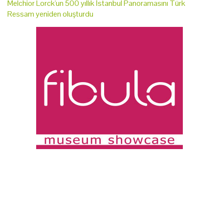
Melchior Lorck'un 500 yıllık İstanbul Panoramasını Türk
Ressam yeniden oluşturdu