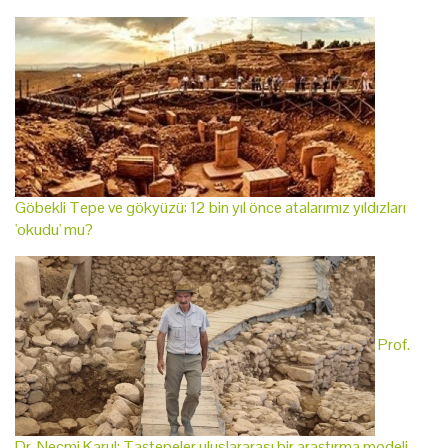
Göbekli Tepe ve gökyüzü: 12 bin yıl önce atalarımız yıldızları
'okudu' mu?
Prof.
Dr. Necmi Karul: Taştepeler uluslararası bir araştırma modeli