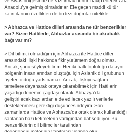
ve Sivas bölgesinde de Kızılırmak nehrini takip ederek Orta
Anadolu’ya gelmiş olmalıdırlar. Ele geçen maddi kültür
kalıntılarının özellikleri de bu tezi doğrular nitelikte.
> Abhazca ve Hattice dilleri arasında ne tür benzerlikler
var? Sizce Hattilerle, Abhazlar arasında bir akrabalık
bağı var mı?
> Dil bilimci olmadığım için Abhazca ile Hattice dilleri
arasındaki ilişki hakkında fikir yürütmem doğru olmaz.
Ancak, şunu söyleyebilirim. Her iki halk topluluğu da aynı
bölgenin insanlarından oluştuğu için Asianik dil grubunun
üyeleri olduğu yadsınamaz. Ancak, ilişkiyi sağlam
temellere dayanarak ortaya çıkarabilmek için Hattilerin
yaşadığı dönemin çağdaşı olarak, Abhazya’da
geliştirilecek kazılardan elde edilecek yazılı verilerle
desteklenmesi gerektiği düşüncesindeyim. Son
zamanlarda Hattice ve Abhazca’da ortak olarak kullanıldığı
saptanan bazı kelimelerin varlığından bahsediliyor. Bu
benzerliklerin dil bilimciler tarafından
değerlendirilmelerinin yapılması yerinde olur.