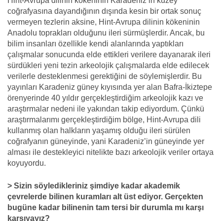
Hint-Avrupa dilinin kökeninin Karadeniz’in kuzey
coğrafyasına dayandığının dışında kesin bir ortak sonuç
vermeyen tezlerin aksine, Hint-Avrupa dilinin kökeninin
Anadolu toprakları olduğunu ileri sürmüşlerdir. Ancak, bu
bilim insanları özellikle kendi alanlarında yaptıkları
çalışmalar sonucunda elde ettikleri verilere dayanarak ileri
sürdükleri yeni tezin arkeolojik çalışmalarda elde edilecek
verilerle desteklenmesi gerektiğini de söylemişlerdir. Bu
yayınları Karadeniz güney kıyısında yer alan Bafra-İkiztepe
örenyerinde 40 yıldır gerçekleştirdiğim arkeolojik kazı ve
araştırmalar nedeni ile yakından takip ediyordum. Çünkü
araştırmalarımı gerçekleştirdiğim bölge, Hint-Avrupa dili
kullanmış olan halkların yaşamış olduğu ileri sürülen
coğrafyanın güneyinde, yani Karadeniz’in güneyinde yer
alması ile destekleyici nitelikte bazı arkeolojik veriler ortaya
koyuyordu.
> Sizin söyledikleriniz şimdiye kadar akademik
çevrelerde bilinen kuramları alt üst ediyor. Gerçekten
bugüne kadar bilinenin tam tersi bir durumla mı karşı
karşıyayız?