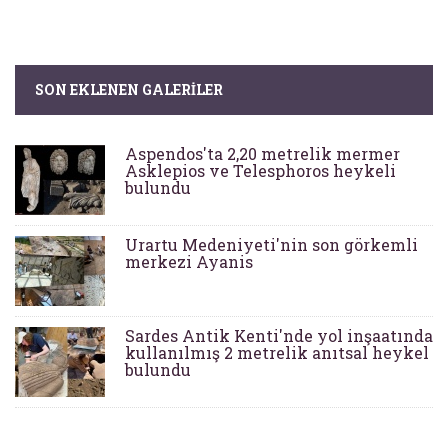
SON EKLENEN GALERILER
Aspendos'ta 2,20 metrelik mermer
Asklepios ve Telesphoros heykeli
bulundu
Urartu Medeniyeti'nin son görkemli
merkezi Ayanis
Sardes Antik Kenti'nde yol inşaatında
kullanılmış 2 metrelik anıtsal heykel
bulundu