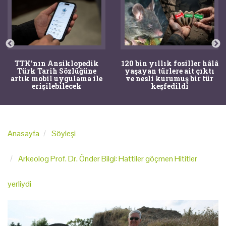
TTK'nın Ansiklopedik
120 bin yıllık fosiller hâlâ
Türk Tarih Sözlüğüne
yaşayan türlere ait çıktı
artık mobil uygulama ile
ve nesli kurumuş bir tür
erişilebilecek
keşfedildi
Anasayfa
Söyleşi
Arkeolog Prof. Dr. Önder Bilgi: Hattiler göçmen Hititler
yerliydi