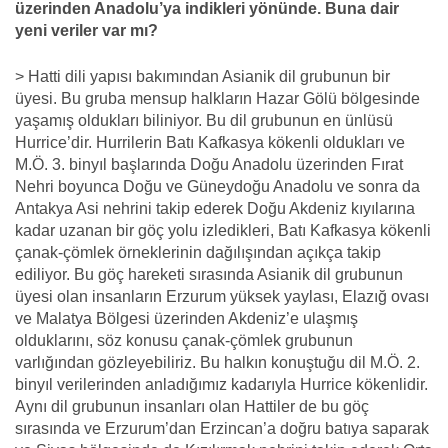
üzerinden Anadolu’ya indikleri yönünde. Buna dair
yeni veriler var mı?
> Hatti dili yapısı bakımından Asianik dil grubunun bir
üyesi. Bu gruba mensup halkların Hazar Gölü bölgesinde
yaşamış oldukları biliniyor. Bu dil grubunun en ünlüsü
Hurrice’dir. Hurrilerin Batı Kafkasya kökenli oldukları ve
M.Ö. 3. binyıl başlarında Doğu Anadolu üzerinden Fırat
Nehri boyunca Doğu ve Güneydoğu Anadolu ve sonra da
Antakya Asi nehrini takip ederek Doğu Akdeniz kıyılarına
kadar uzanan bir göç yolu izledikleri, Batı Kafkasya kökenli
çanak-çömlek örneklerinin dağılışından açıkça takip
ediliyor. Bu göç hareketi sırasında Asianik dil grubunun
üyesi olan insanların Erzurum yüksek yaylası, Elazığ ovası
ve Malatya Bölgesi üzerinden Akdeniz’e ulaşmış
olduklarını, söz konusu çanak-çömlek grubunun
varlığından gözleyebiliriz. Bu halkın konuştuğu dil M.Ö. 2.
binyıl verilerinden anladığımız kadarıyla Hurrice kökenlidir.
Aynı dil grubunun insanları olan Hattiler de bu göç
sırasında ve Erzurum’dan Erzincan’a doğru batıya saparak