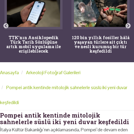
TTK'nın Ansiklopedik
120 bin yıllık fosiller hâlâ
Türk Tarih Sözlüğüne
yaşayan türlere ait çıktı
artık mobil uygulama ile
ve nesli kurumuş bir tür
erişilebilecek
keşfedildi
Anasayfa
Arkeoloji Fotoğraf Galerileri
Pompei antik kentinde mitolojik sahnelerle süslü iki yeni duvar
keşfedildi
Pompei antik kentinde mitolojik
sahnelerle süslü iki yeni duvar keşfedildi
İtalya Kültür Bakanlığı`nın açıklamasında, Pompei`de devam eden