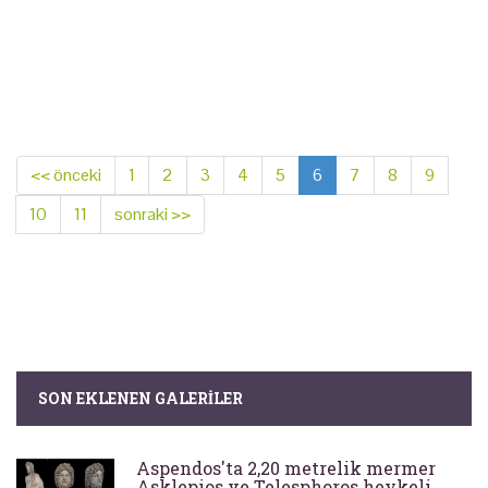
<< önceki
1
2
3
4
5
6
7
8
9
10
11
sonraki >>
SON EKLENEN GALERILER
Aspendos'ta 2,20 metrelik mermer
Asklepios ve Telesphoros heykeli