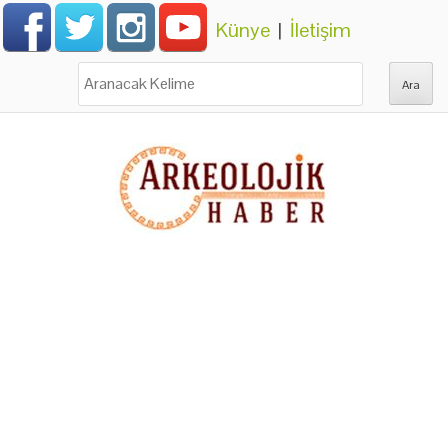
Künye
|
İletişim
Ara: