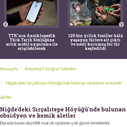
TTK'nın Ansiklopedik
120 bin yıllık fosiller hâlâ
Türk Tarih Sözlüğüne
yaşayan türlere ait çıktı
artık mobil uygulama ile
ve nesli kurumuş bir tür
erişilebilecek
keşfedildi
Anasayfa
Arkeoloji Fotoğraf Galerileri
Niğde'deki Sırçalıtepe Höyüğü'nde bulunan obsidyen ve kemik
aletler
Niğde'deki Sırçalıtepe Höyüğü'nde bulunan
obsidyen ve kemik aletler
Burada baskı düzeltili oval ok uçlarının çok güzel örneklerini