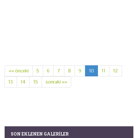
<< önceki
5
6
7
8
9
10
11
12
13
14
15
sonraki >>
SON EKLENEN GALERILER