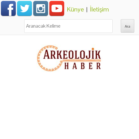
Künye
|
İletişim
Ara: