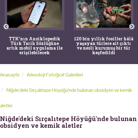
TTK'nın Ansiklopedik
120 bin yıllık fosiller hâlâ
Türk Tarih Sözlüğüne
yaşayan türlere ait çıktı
artık mobil uygulama ile
ve nesli kurumuş bir tür
erişilebilecek
keşfedildi
Anasayfa
Arkeoloji Fotoğraf Galerileri
Niğde'deki Sırçalıtepe Höyüğü'nde bulunan obsidyen ve kemik
aletler
Niğde'deki Sırçalıtepe Höyüğü'nde bulunan
obsidyen ve kemik aletler