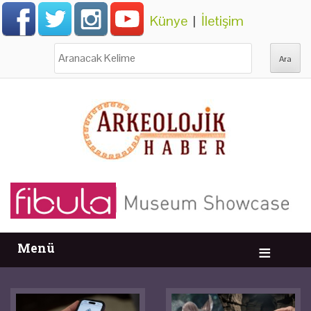
Künye
|
İletişim
Ara:
Menü