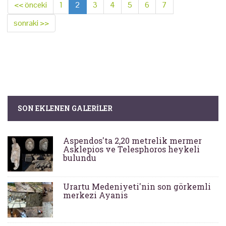
<< önceki
1
2
3
4
5
6
7
sonraki >>
SON EKLENEN GALERILER
Aspendos'ta 2,20 metrelik mermer
Asklepios ve Telesphoros heykeli
bulundu
Urartu Medeniyeti'nin son görkemli
merkezi Ayanis