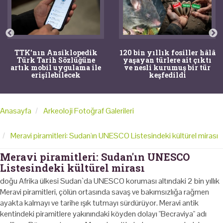
TTK'nın Ansiklopedik
120 bin yıllık fosiller hâlâ
Türk Tarih Sözlüğüne
yaşayan türlere ait çıktı
artık mobil uygulama ile
ve nesli kurumuş bir tür
erişilebilecek
keşfedildi
Anasayfa
Arkeoloji Fotoğraf Galerileri
Meravi piramitleri: Sudan'ın UNESCO Listesindeki kültürel mirası
Meravi piramitleri: Sudan'ın UNESCO
Listesindeki kültürel mirası
doğu Afrika ülkesi Sudan`da UNESCO koruması altındaki 2 bin yıllık
Meravi piramitleri, çölün ortasında savaş ve bakımsızlığa rağmen
ayakta kalmayı ve tarihe ışık tutmayı sürdürüyor. Meravi antik
kentindeki piramitlere yakınındaki köyden dolayı "Becraviya" adı