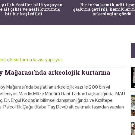
 yıllık fosiller hâlâ yaşayan
Bir torba kemik adli tıpç
re ait çıktı ve nesli kurumuş
şaşkına çevirdi, kemiklerin
bir tür keşfedildi
arkeologlar çözdü
olojik kurtarma kazısı yapılıyor
y Mağarası'nda arkeolojik kurtarma
köy Mağarası`nda başlatılan arkeolojik kazı ile 200 bin yıl
defleniyor. Mardin Müze Müdürü Gani Tarkan başkanlığında, MAÜ
 Dr. Ergül Kodaş`ın bilimsel danışmanlığında ve Kızıltepe
, Paleolitik Çağa (Kaba Taş Devri) ait çakmak taşından yapılan