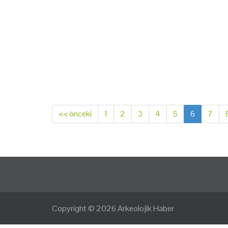
<< önceki
1
2
3
4
5
6
7
Copyright © 2026
Arkeolojik Haber