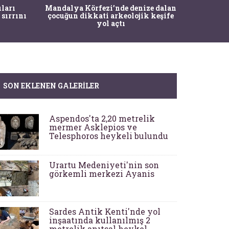
İstanbul
ıları
Mandalya Körfezi’nde denize dalan
Pasapo
 sırrını
çocuğun dikkati arkeolojik keşife
yol açtı
SON EKLENEN GALERILER
Aspendos'ta 2,20 metrelik
mermer Asklepios ve
Telesphoros heykeli bulundu
Urartu Medeniyeti'nin son
görkemli merkezi Ayanis
Sardes Antik Kenti'nde yol
inşaatında kullanılmış 2
metrelik anıtsal heykel