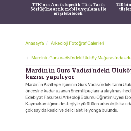
nrısı
TTK'nın Ansiklopedik Türk Tarih
120 bin
horos'un
Sözlüğüne artık mobil uygulama ile
türle
du
erişilebilecek
Anasayfa
Arkeoloji Fotoğraf Galerileri
Mardin'in Gurs Vadisi'ndeki Uluköy Mağarası'nda arke
Mardin'in Gurs Vadisi'ndeki Ulukö
kazısı yapılıyor
Mardin`in Kızıltepe ilçesinin Gurs Vadisi`ndeki tarihi Ulu
öncesine kadar uzanan önemli ipuçlarına ulaşılması he
Edebiyat Fakültesi Arkeoloji Bölümü Öğretim Üyesi Doç.
Kaymakamlığının desteğiyle yürütülen arkeolojik kazıda
çok sayıda kesici ve delici alet ile yonga bulundu.