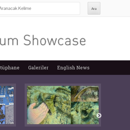
ra:
tüphane
Galeriler
English News