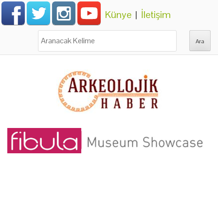
Künye
|
İletişim
Ara: