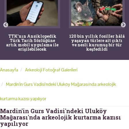
TTK'nın Ansiklopedik
120 bin yıllık fosiller hâlâ
Türk Tarih Sözlüğüne
yaşayan türlere ait çıktı
artık mobil uygulama ile
ve nesli kurumuş bir tür
erişilebilecek
keşfedildi
Anasayfa
Arkeoloji Fotoğraf Galerileri
Mardin'in Gurs Vadisi'ndeki Uluköy Mağarası'nda arkeolojik
kurtarma kazısı yapılıyor
Mardin'in Gurs Vadisi'ndeki Uluköy
Mağarası'nda arkeolojik kurtarma kazısı
yapılıyor