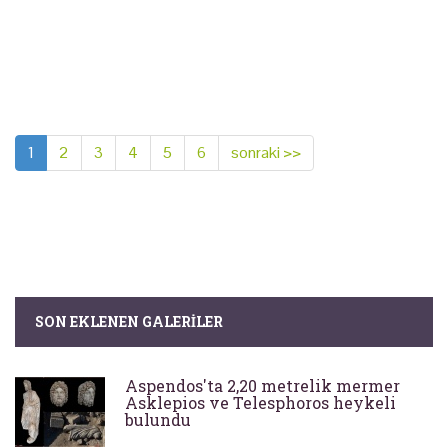
1
2
3
4
5
6
sonraki >>
SON EKLENEN GALERILER
Aspendos'ta 2,20 metrelik mermer
Asklepios ve Telesphoros heykeli
bulundu