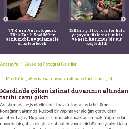
TTK'nın Ansiklopedik
120 bin yıllık fosiller hâlâ
Türk Tarih Sözlüğüne
yaşayan türlere ait çıktı
artık mobil uygulama ile
ve nesli kurumuş bir tür
erişilebilecek
keşfedildi
Anasayfa
Arkeoloji Fotoğraf Galerileri
Mardin'de çöken istinat duvarının altından tarihi cami çıktı
Mardin'de çöken istinat duvarının altından
tarihi cami çıktı
Araştırmada arşiv niteliğindeki bazı fotoğraflarda hükümet
konağının yakınında, kubbeli bir yapının yer aldığını gördüklerini
anlatan Taşar, "Bu yapının izini aradık ancak bulamadık. Yağmurdan
duvarda bir çatlak oluştu ve istinat duvarının bir bölümü yıkıldı. Daha