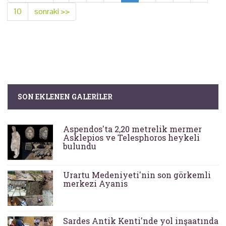
10
sonraki >>
SON EKLENEN GALERILER
Aspendos'ta 2,20 metrelik mermer
Asklepios ve Telesphoros heykeli
bulundu
Urartu Medeniyeti'nin son görkemli
merkezi Ayanis
Sardes Antik Kenti'nde yol inşaatında