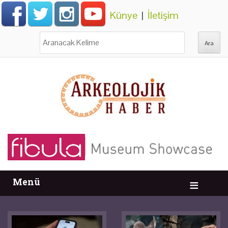
Künye
|
İletişim
Ara:
Menü