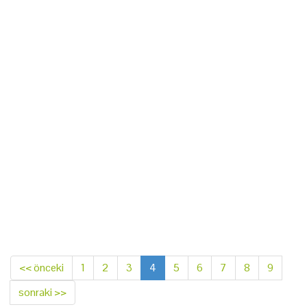
<< önceki
1
2
3
4
5
6
7
8
9
sonraki >>