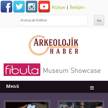
Künye
|
İletişim
Ara:
Menü