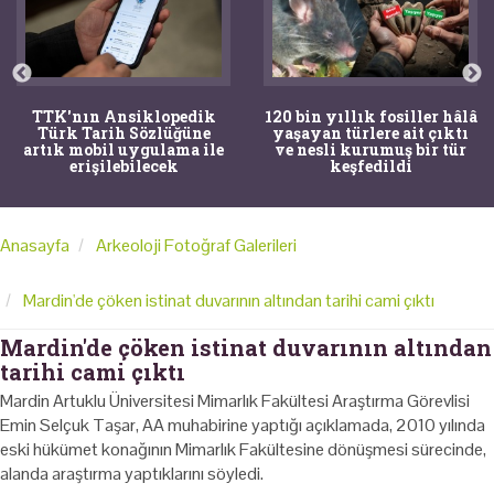
TTK'nın Ansiklopedik
120 bin yıllık fosiller hâlâ
Türk Tarih Sözlüğüne
yaşayan türlere ait çıktı
artık mobil uygulama ile
ve nesli kurumuş bir tür
erişilebilecek
keşfedildi
Anasayfa
Arkeoloji Fotoğraf Galerileri
Mardin'de çöken istinat duvarının altından tarihi cami çıktı
Mardin'de çöken istinat duvarının altından
tarihi cami çıktı
Mardin Artuklu Üniversitesi Mimarlık Fakültesi Araştırma Görevlisi
Emin Selçuk Taşar, AA muhabirine yaptığı açıklamada, 2010 yılında
eski hükümet konağının Mimarlık Fakültesine dönüşmesi sürecinde,
alanda araştırma yaptıklarını söyledi.