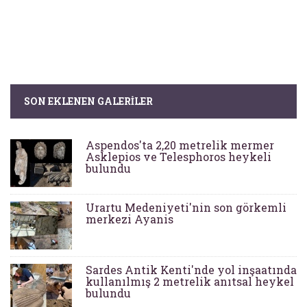
SON EKLENEN GALERILER
Aspendos'ta 2,20 metrelik mermer
Asklepios ve Telesphoros heykeli
bulundu
Urartu Medeniyeti'nin son görkemli
merkezi Ayanis
Sardes Antik Kenti'nde yol inşaatında
kullanılmış 2 metrelik anıtsal heykel
bulundu