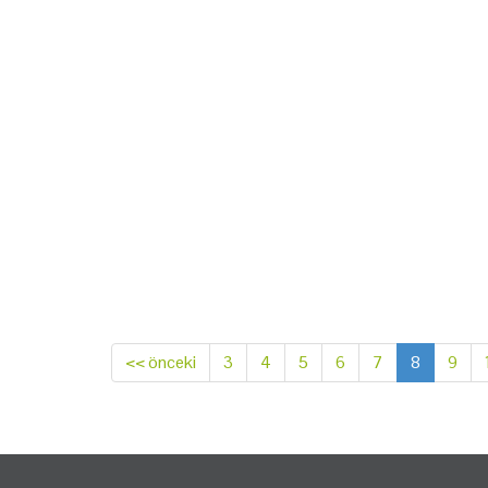
<< önceki
3
4
5
6
7
8
9