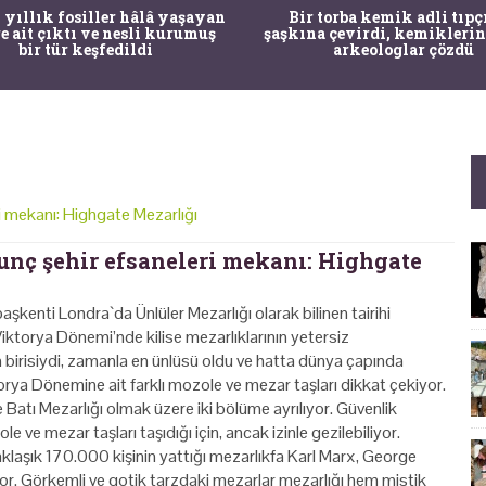
 yıllık fosiller hâlâ yaşayan
Bir torba kemik adli tıpç
re ait çıktı ve nesli kurumuş
şaşkına çevirdi, kemiklerin
bir tür keşfedildi
arkeologlar çözdü
ri mekanı: Highgate Mezarlığı
kunç şehir efsaneleri mekanı: Highgate
şkenti Londra`da Ünlüler Mezarlığı olarak bilinen tairihi
iktorya Dönemi’nde kilise mezarlıklarının yetersiz
 birisiydi, zamanla en ünlüsü oldu ve hatta dünya çapında
torya Dönemine ait farklı mozole ve mezar taşları dikkat çekiyor.
Batı Mezarlığı olmak üzere iki bölüme ayrılıyor. Güvenlik
 ve mezar taşları taşıdığı için, ancak izinle gezilebiliyor.
yaklaşık 170.000 kişinin yattığı mezarlıkfa Karl Marx, George
or. Görkemli ve gotik tarzdaki mezarlar mezarlığı hem mistik