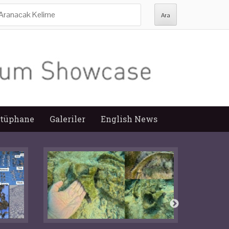
ra:
tüphane
Galeriler
English News