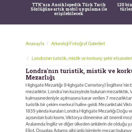
nrısı
TTK'nın Ansiklopedik Türk Tarih
120 bin
horos'un
Sözlüğüne artık mobil uygulama ile
türle
du
erişilebilecek
Anasayfa
Arkeoloji Fotoğraf Galerileri
Londra'nın turistik, mistik ve korkunç şehir efsanele
Londra'nın turistik, mistik ve kor
Mezarlığı
Highgate Mezarlığı: (Highgate Cemetery) İngiltere`nin ba
mezarlıktır. Londra`nın kuzeyinde bulunan mezarlıktık, V
kalmasınedeniyle açılmasına karar verilen 7 mezarlıktan
turistik bir çekim merkezi haline geldi. Mezarlıktaki Vik
1839 yılında kurulan Londra Highgate Mezarlığı Doğu ve 
açısından batı kısmı, Viktorya dönemine ait önemli mozole
Aralarında İngiliz ve diğer ülkeden ünlülerin de olduğu 
Eliot, Douglas Adams gibi ünlü isimlerin mezarı bulunuy