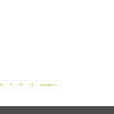
10
11
12
13
sonraki >>