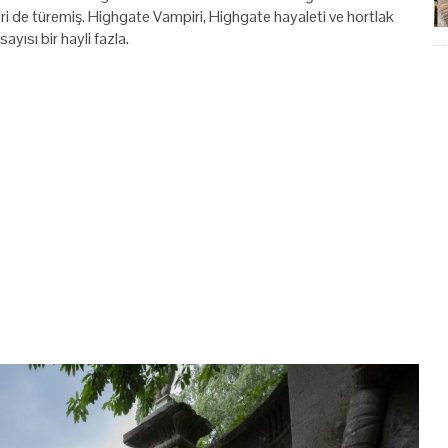
eri de türemiş. Highgate Vampiri, Highgate hayaleti ve hortlak
yısı bir hayli fazla.