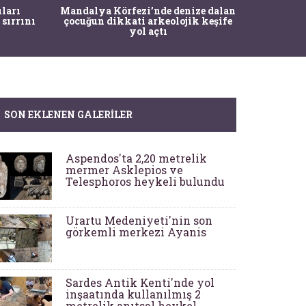
İstanbul
ıları
Mandalya Körfezi’nde denize dalan
Pasapo
 sırrını
çocuğun dikkati arkeolojik keşife
yol açtı
SON EKLENEN GALERILER
Aspendos'ta 2,20 metrelik
mermer Asklepios ve
Telesphoros heykeli bulundu
Urartu Medeniyeti'nin son
görkemli merkezi Ayanis
Sardes Antik Kenti'nde yol
inşaatında kullanılmış 2
metrelik anıtsal heykel