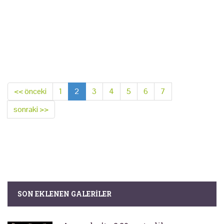
<< önceki
1
2
3
4
5
6
7
sonraki >>
SON EKLENEN GALERILER