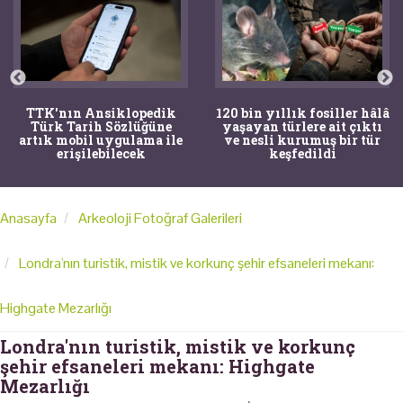
TTK'nın Ansiklopedik
120 bin yıllık fosiller hâlâ
Türk Tarih Sözlüğüne
yaşayan türlere ait çıktı
artık mobil uygulama ile
ve nesli kurumuş bir tür
erişilebilecek
keşfedildi
Anasayfa
Arkeoloji Fotoğraf Galerileri
Londra'nın turistik, mistik ve korkunç şehir efsaneleri mekanı:
Highgate Mezarlığı
Londra'nın turistik, mistik ve korkunç
şehir efsaneleri mekanı: Highgate
Mezarlığı