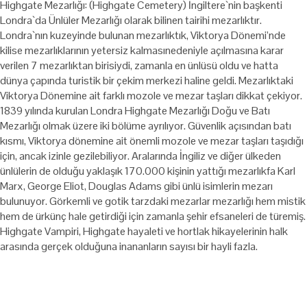
Highgate Mezarlığı: (Highgate Cemetery) İngiltere`nin başkenti
Londra`da Ünlüler Mezarlığı olarak bilinen tairihi mezarlıktır.
Londra`nın kuzeyinde bulunan mezarlıktık, Viktorya Dönemi’nde
kilise mezarlıklarının yetersiz kalmasınedeniyle açılmasına karar
verilen 7 mezarlıktan birisiydi, zamanla en ünlüsü oldu ve hatta
dünya çapında turistik bir çekim merkezi haline geldi. Mezarlıktaki
Viktorya Dönemine ait farklı mozole ve mezar taşları dikkat çekiyor.
1839 yılında kurulan Londra Highgate Mezarlığı Doğu ve Batı
Mezarlığı olmak üzere iki bölüme ayrılıyor. Güvenlik açısından batı
kısmı, Viktorya dönemine ait önemli mozole ve mezar taşları taşıdığı
için, ancak izinle gezilebiliyor. Aralarında İngiliz ve diğer ülkeden
ünlülerin de olduğu yaklaşık 170.000 kişinin yattığı mezarlıkfa Karl
Marx, George Eliot, Douglas Adams gibi ünlü isimlerin mezarı
bulunuyor. Görkemli ve gotik tarzdaki mezarlar mezarlığı hem mistik
hem de ürkünç hale getirdiği için zamanla şehir efsaneleri de türemiş.
Highgate Vampiri, Highgate hayaleti ve hortlak hikayelerinin halk
arasında gerçek olduğuna inananların sayısı bir hayli fazla.