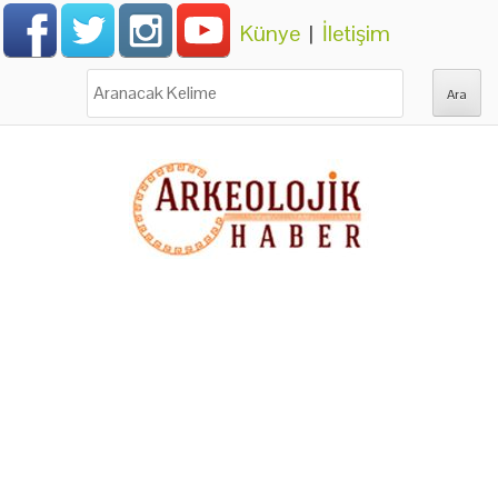
Künye
|
İletişim
Ara: