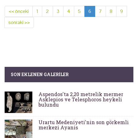
<< önceki
1
2
3
4
5
6
7
8
9
sonraki >>
SON EKLENEN GALERILER
Aspendos'ta 2,20 metrelik mermer
Asklepios ve Telesphoros heykeli
bulundu
Urartu Medeniyeti'nin son görkemli
merkezi Ayanis