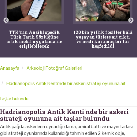
TTK'nın Ansiklopedik
120 bin yıllık fosiller hâlâ
Türk Tarih Sözlüğüne
yaşayan türlere ait çıktı
artık mobil uygulama ile
ve nesli kurumuş bir tür
erişilebilecek
keşfedildi
Anasayfa
Arkeoloji Fotoğraf Galerileri
Hadrianopolis Antik Kenti'nde bir askeri strateji oyununa ait
taşlar bulundu
Hadrianopolis Antik Kenti'nde bir askeri
strateji oyununa ait taşlar bulundu
Antik çağda askerlerin oynadığı dama, amiral battı ve mayın tarlası
gibi strateji oyunlarında kullanıldığı tahmin edilen 2 kemik obje,