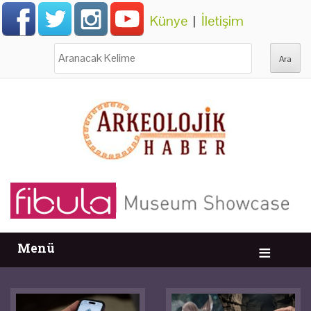
Künye
|
İletişim
Ara:
Menü