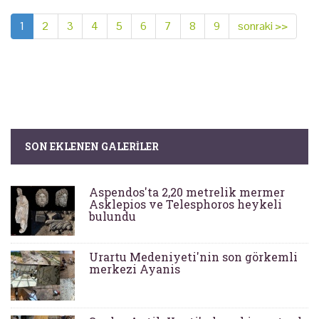
1
2
3
4
5
6
7
8
9
sonraki >>
SON EKLENEN GALERILER
Aspendos'ta 2,20 metrelik mermer
Asklepios ve Telesphoros heykeli
bulundu
Urartu Medeniyeti'nin son görkemli
merkezi Ayanis