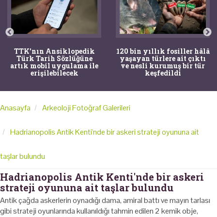
TTK'nın Ansiklopedik
120 bin yıllık fosiller hâlâ
Türk Tarih Sözlüğüne
yaşayan türlere ait çıktı
artık mobil uygulama ile
ve nesli kurumuş bir tür
erişilebilecek
keşfedildi
Anasayfa
Arkeoloji Fotoğraf Galerileri
Hadrianopolis Antik Kenti'nde bir askeri strateji oyununa ait
taşlar bulundu
Hadrianopolis Antik Kenti'nde bir askeri
strateji oyununa ait taşlar bulundu
Antik çağda askerlerin oynadığı dama, amiral battı ve mayın tarlası
gibi strateji oyunlarında kullanıldığı tahmin edilen 2 kemik obje,