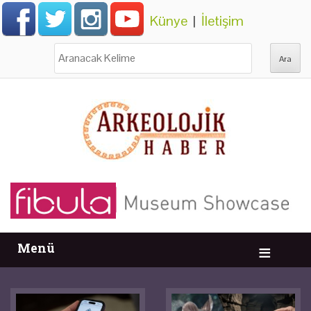
Künye
|
İletişim
Ara:
Menü