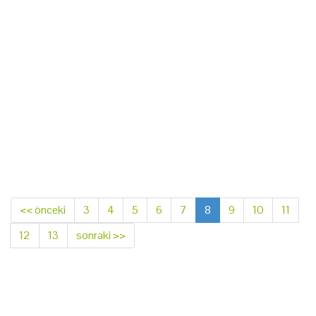
<< önceki
3
4
5
6
7
8
9
10
11
12
13
sonraki >>