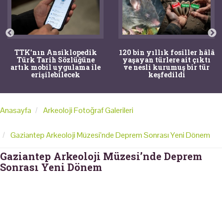
TTK'nın Ansiklopedik
120 bin yıllık fosiller hâlâ
Türk Tarih Sözlüğüne
yaşayan türlere ait çıktı
artık mobil uygulama ile
ve nesli kurumuş bir tür
erişilebilecek
keşfedildi
Anasayfa
Arkeoloji Fotoğraf Galerileri
Gaziantep Arkeoloji Müzesi’nde Deprem Sonrası Yeni Dönem
Gaziantep Arkeoloji Müzesi’nde Deprem
Sonrası Yeni Dönem