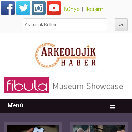
Künye
|
İletişim
Ara:
Menü