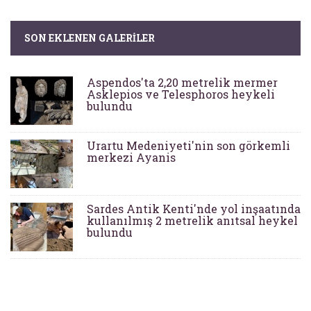
SON EKLENEN GALERILER
Aspendos'ta 2,20 metrelik mermer
Asklepios ve Telesphoros heykeli
bulundu
Urartu Medeniyeti'nin son görkemli
merkezi Ayanis
Sardes Antik Kenti'nde yol inşaatında
kullanılmış 2 metrelik anıtsal heykel
bulundu