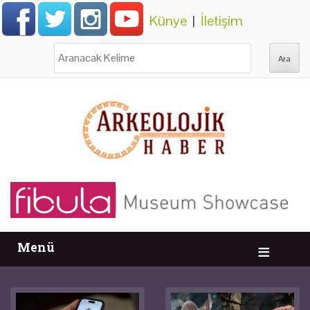
Künye
|
İletişim
Ara:
Menü