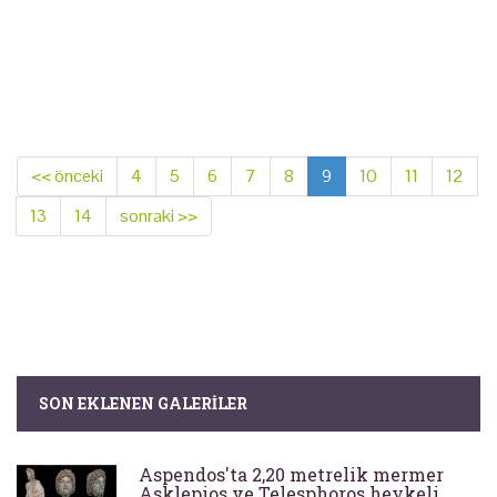
<< önceki
4
5
6
7
8
9
10
11
12
13
14
sonraki >>
SON EKLENEN GALERILER
Aspendos'ta 2,20 metrelik mermer
Asklepios ve Telesphoros heykeli