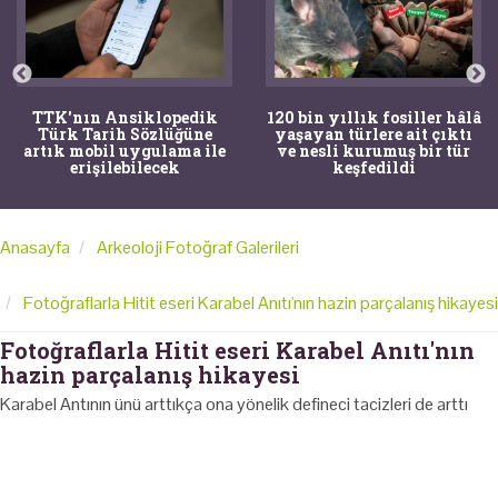
TTK'nın Ansiklopedik
120 bin yıllık fosiller hâlâ
Türk Tarih Sözlüğüne
yaşayan türlere ait çıktı
artık mobil uygulama ile
ve nesli kurumuş bir tür
erişilebilecek
keşfedildi
Anasayfa
Arkeoloji Fotoğraf Galerileri
Fotoğraflarla Hitit eseri Karabel Anıtı'nın hazin parçalanış hikayesi
Fotoğraflarla Hitit eseri Karabel Anıtı'nın
hazin parçalanış hikayesi
Karabel Antının ünü arttıkça ona yönelik defineci tacizleri de arttı