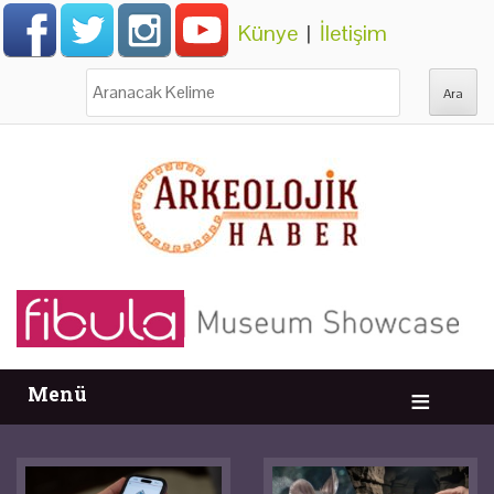
Künye
|
İletişim
Ara:
Menü