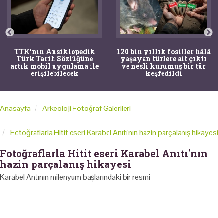
TTK'nın Ansiklopedik
120 bin yıllık fosiller hâlâ
Türk Tarih Sözlüğüne
yaşayan türlere ait çıktı
artık mobil uygulama ile
ve nesli kurumuş bir tür
erişilebilecek
keşfedildi
Anasayfa
Arkeoloji Fotoğraf Galerileri
Fotoğraflarla Hitit eseri Karabel Anıtı'nın hazin parçalanış hikayesi
Fotoğraflarla Hitit eseri Karabel Anıtı'nın
hazin parçalanış hikayesi
Karabel Antının milenyum başlarındaki bir resmi