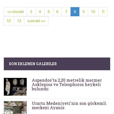
<< önceki
3
4
5
6
7
8
9
10
11
12
13
sonraki >>
SON EKLENEN GALERILER
Aspendos'ta 2,20 metrelik mermer
Asklepios ve Telesphoros heykeli
bulundu
Urartu Medeniyeti'nin son görkemli
merkezi Ayanis