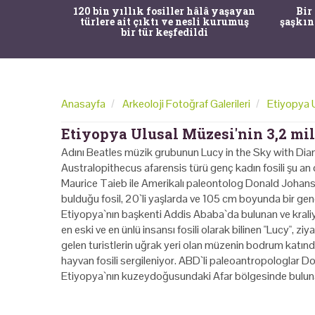
ürk Tarih
120 bin yıllık fosiller hâlâ yaşayan
Bir
gulama ile
türlere ait çıktı ve nesli kurumuş
şaşkın
bir tür keşfedildi
Anasayfa
Arkeoloji Fotoğraf Galerileri
Etiyopya Ul
Etiyopya Ulusal Müzesi'nin 3,2 mily
Adını Beatles müzik grubunun Lucy in the Sky with Diam
Australopithecus afarensis türü genç kadın fosili şu an 
Maurice Taieb ile Amerikalı paleontolog Donald Johans
bulduğu fosil, 20`li yaşlarda ve 105 cm boyunda bir genc
Etiyopya`nın başkenti Addis Ababa`da bulunan ve kraliy
en eski ve en ünlü insansı fosili olarak bilinen "Lucy", ziy
gelen turistlerin uğrak yeri olan müzenin bodrum katında, "
hayvan fosili sergileniyor. ABD`li paleoantropologlar 
Etiyopya`nın kuzeydoğusundaki Afar bölgesinde bulunan