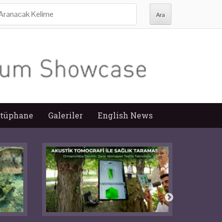
ra:
tüphane
Galeriler
English News