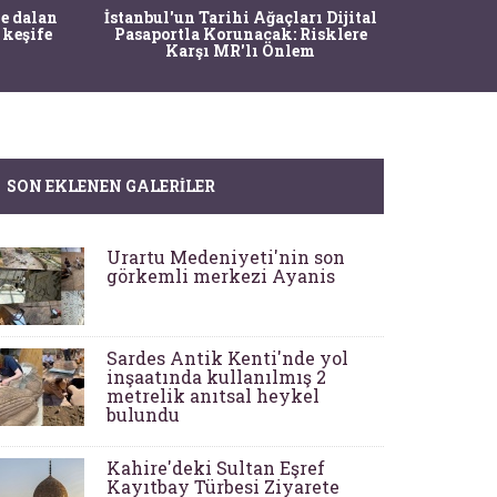
Ma
e dalan
İstanbul'un Tarihi Ağaçları Dijital
Operasy
 keşife
Pasaportla Korunacak: Risklere
M
Karşı MR'lı Önlem
SON EKLENEN GALERILER
Urartu Medeniyeti'nin son
görkemli merkezi Ayanis
Sardes Antik Kenti'nde yol
inşaatında kullanılmış 2
metrelik anıtsal heykel
bulundu
Kahire'deki Sultan Eşref
Kayıtbay Türbesi Ziyarete