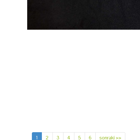
1
2
3
4
5
6
sonraki >>