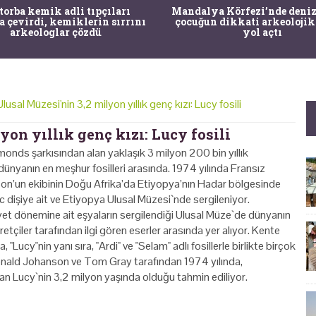
 torba kemik adli tıpçıları
Mandalya Körfezi’nde deniz
a çevirdi, kemiklerin sırrını
çocuğun dikkati arkeolojik
arkeologlar çözdü
yol açtı
usal Müzesi'nin 3,2 milyon yıllık genç kızı: Lucy fosili
on yıllık genç kızı: Lucy fosili
onds şarkısından alan yaklaşık 3 milyon 200 bin yıllık
dünyanın en meşhur fosilleri arasında. 1974 yılında Fransız
on’un ekibinin Doğu Afrika’da Etiyopya’nın Hadar bölgesinde
 dişiye ait ve Etiyopya Ulusal Müzesi`nde sergileniyor.
et dönemine ait eşyaların sergilendiği Ulusal Müze`de dünyanın
aretçiler tarafından ilgi gören eserler arasında yer alıyor. Kente
Lucy"nin yanı sıra, "Ardi" ve "Selam" adlı fosillerle birlikte birçok
Donald Johanson ve Tom Gray tarafından 1974 yılında,
 Lucy`nin 3,2 milyon yaşında olduğu tahmin ediliyor.