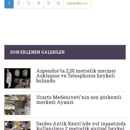
1
2
3
4
5
6
sonraki >>
SON EKLENEN GALERILER
Aspendos'ta 2,20 metrelik mermer
Asklepios ve Telesphoros heykeli
bulundu
Urartu Medeniyeti'nin son görkemli
merkezi Ayanis
Sardes Antik Kenti'nde yol inşaatında
kullanılmış 2 metrelik anıtsal heykel