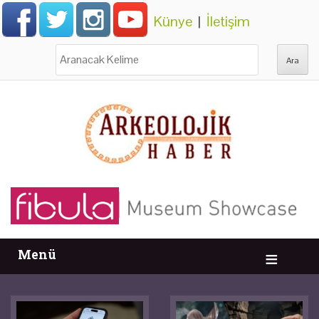
Künye
|
İletişim
Ara:
Menü