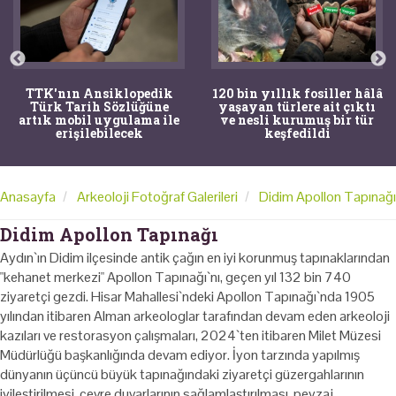
TTK'nın Ansiklopedik
120 bin yıllık fosiller hâlâ
Türk Tarih Sözlüğüne
yaşayan türlere ait çıktı
artık mobil uygulama ile
ve nesli kurumuş bir tür
erişilebilecek
keşfedildi
Anasayfa
Arkeoloji Fotoğraf Galerileri
Didim Apollon Tapınağı
Didim Apollon Tapınağı
Aydın`ın Didim ilçesinde antik çağın en iyi korunmuş tapınaklarından
"kehanet merkezi" Apollon Tapınağı`nı, geçen yıl 132 bin 740
ziyaretçi gezdi. Hisar Mahallesi`ndeki Apollon Tapınağı`nda 1905
yılından itibaren Alman arkeologlar tarafından devam eden arkeoloji
kazıları ve restorasyon çalışmaları, 2024`ten itibaren Milet Müzesi
Müdürlüğü başkanlığında devam ediyor. İyon tarzında yapılmış
dünyanın üçüncü büyük tapınağındaki ziyaretçi güzergahlarının
iyileştirilmesi, çevre duvarlarının sağlamlaştırılması, peyzaj