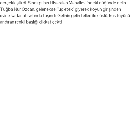
gerçekleştirdi. Sındırpı`nın Hisaralan Mahallesi`ndeki düğünde gelin
Tuğba Nur Özcan, geleneksel "üç etek" giyerek köyün girişinden
evine kadar at sırtında taşındı. Gelinin gelin telleri ile süslü, kuş tüyünü
andıran renkli başlığı dikkat çekti