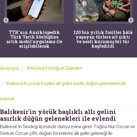
TTK'nın Ansiklopedik
120 bin yıllık fosiller hâlâ
Türk Tarih Sözlüğüne
yaşayan türlere ait çıktı
artık mobil uygulama ile
ve nesli kurumuş bir tür
erişilebilecek
keşfedildi
Anasayfa
Arkeoloji Fotoğraf Galerileri
Balıkesir'in yörük başlıklı allı gelini asırlık düğün gelenekleri ile
evlendi
Balıkesir'in yörük başlıklı allı gelini
asırlık düğün gelenekleri ile evlendi
Balıkesir`in Sındırgı ilçesinde dünya evine giren Tuğba Nur Özcan ve
Serkan Özcan çifti, düğün törenlerini allı gelin geleneği ile