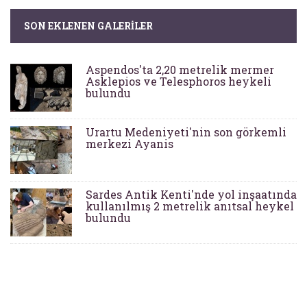
SON EKLENEN GALERILER
Aspendos'ta 2,20 metrelik mermer
Asklepios ve Telesphoros heykeli
bulundu
Urartu Medeniyeti'nin son görkemli
merkezi Ayanis
Sardes Antik Kenti'nde yol inşaatında
kullanılmış 2 metrelik anıtsal heykel
bulundu