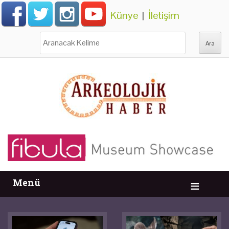
Künye
|
İletişim
Ara:
Menü