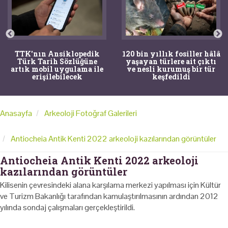
TTK'nın Ansiklopedik
120 bin yıllık fosiller hâlâ
Türk Tarih Sözlüğüne
yaşayan türlere ait çıktı
artık mobil uygulama ile
ve nesli kurumuş bir tür
erişilebilecek
keşfedildi
Anasayfa
Arkeoloji Fotoğraf Galerileri
Antiocheia Antik Kenti 2022 arkeoloji kazılarından görüntüler
Antiocheia Antik Kenti 2022 arkeoloji
kazılarından görüntüler
Kilisenin çevresindeki alana karşılama merkezi yapılması için Kültür
ve Turizm Bakanlığı tarafından kamulaştırılmasının ardından 2012
yılında sondaj çalışmaları gerçekleştirildi.