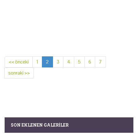
<< önceki
1
2
3
4
5
6
7
sonraki >>
SON EKLENEN GALERILER