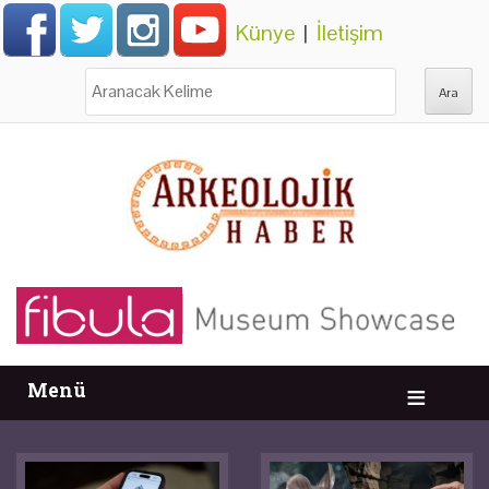
Künye
|
İletişim
Ara:
Menü