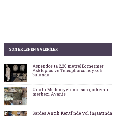
SON EKLENEN GALERILER
Aspendos'ta 2,20 metrelik mermer
Asklepios ve Telesphoros heykeli
bulundu
Urartu Medeniyeti'nin son görkemli
merkezi Ayanis
Sardes Antik Kenti'nde yol inşaatında