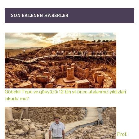
SON EKLENEN HABERLER
Göbekli Tepe ve gökyüzü: 12 bin yıl önce atalarımız yıldızları
'okudu' mu?
Prof.