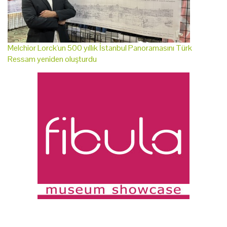
Melchior Lorck'un 500 yıllık İstanbul Panoramasını Türk
Ressam yeniden oluşturdu