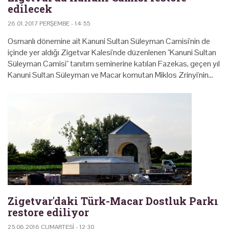
edilecek
26.01.2017 PERŞEMBE - 14:55
Osmanlı dönemine ait Kanuni Sultan Süleyman Camisi'nin de
içinde yer aldığı Zigetvar Kalesi'nde düzenlenen ''Kanuni Sultan
Süleyman Camisi'' tanıtım seminerine katılan Fazekas, geçen yıl
Kanuni Sultan Süleyman ve Macar komutan Miklos Zrinyi'nin…
Zigetvar'daki Türk-Macar Dostluk Parkı
restore ediliyor
25.06.2016 CUMARTESI - 12:30