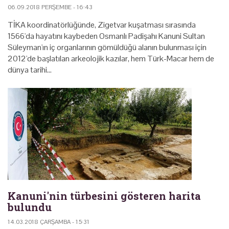
06.09.2018 PERŞEMBE - 16:43
TİKA koordinatörlüğünde, Zigetvar kuşatması sırasında
1566'da hayatını kaybeden Osmanlı Padişahı Kanuni Sultan
Süleyman'ın iç organlarının gömüldüğü alanın bulunması için
2012'de başlatılan arkeolojik kazılar, hem Türk-Macar hem de
dünya tarihi…
Kanuni'nin türbesini gösteren harita
bulundu
14.03.2018 ÇARŞAMBA - 15:31