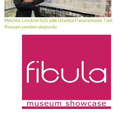
Melchior Lorck'un 500 yıllık İstanbul Panoramasını Türk
Ressam yeniden oluşturdu