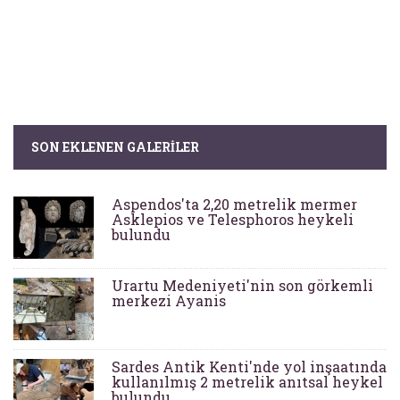
SON EKLENEN GALERILER
Aspendos'ta 2,20 metrelik mermer
Asklepios ve Telesphoros heykeli
bulundu
Urartu Medeniyeti'nin son görkemli
merkezi Ayanis
Sardes Antik Kenti'nde yol inşaatında
kullanılmış 2 metrelik anıtsal heykel
bulundu