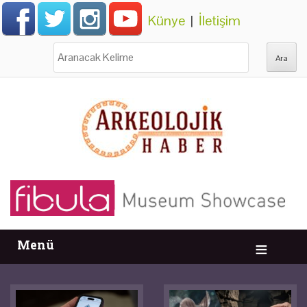
Künye
|
İletişim
Ara:
Menü