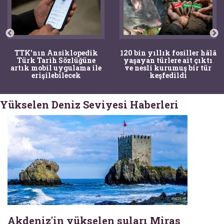
TTK'nın Ansiklopedik
120 bin yıllık fosiller hâlâ
Türk Tarih Sözlüğüne
yaşayan türlere ait çıktı
artık mobil uygulama ile
ve nesli kurumuş bir tür
erişilebilecek
keşfedildi
Yükselen Deniz Seviyesi Haberleri
Akdeniz'in yükselen suları Miras