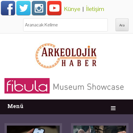
Künye
|
İletişim
Ara:
Menü