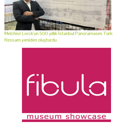
Melchior Lorck'un 500 yıllık İstanbul Panoramasını Türk
Ressam yeniden oluşturdu