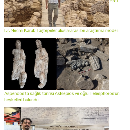
Prof.
Dr. Necmi Karul: Taştepeler uluslararası bir araştırma modeli
Aspendos'ta sağlık tanrısı Asklepios ve oğlu Telesphoros'un
heykelleri bulundu