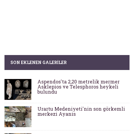
SON EKLENEN GALERILER
Aspendos'ta 2,20 metrelik mermer
Asklepios ve Telesphoros heykeli
bulundu
Urartu Medeniyeti'nin son görkemli
merkezi Ayanis