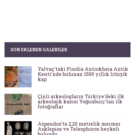
SON EKLENEN GALERILER
Yalvaç'taki Pisidia Antiokheia Antik
Kenti'nde bulunan 1500 yıllık litürjik
kap
Çinli arkeologların Türkiye'deki ilk
arkeolojik kazısı Yoğunburç'tan ilk
fotoğraflar
Aspendos'ta 2,20 metrelik mermer
Asklepios ve Telesphoros heykeli
bulundu