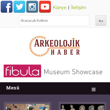
Künye
|
İletişim
Ara:
Menü