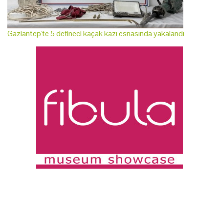
Gaziantep'te 5 defineci kaçak kazı esnasında yakalandı