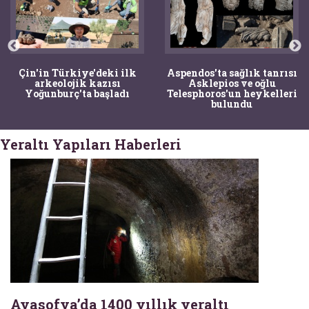
Çin'in Türkiye'deki ilk
Aspendos'ta sağlık tanrısı
arkeolojik kazısı
Asklepios ve oğlu
Yoğunburç'ta başladı
Telesphoros'un heykelleri
bulundu
Yeraltı Yapıları Haberleri
Ayasofya’da 1400 yıllık yeraltı