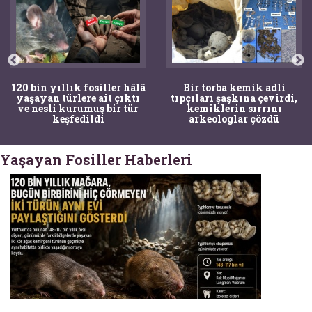
120 bin yıllık fosiller hâlâ
Bir torba kemik adli
yaşayan türlere ait çıktı
tıpçıları şaşkına çevirdi,
ve nesli kurumuş bir tür
kemiklerin sırrını
keşfedildi
arkeologlar çözdü
Yaşayan Fosiller Haberleri