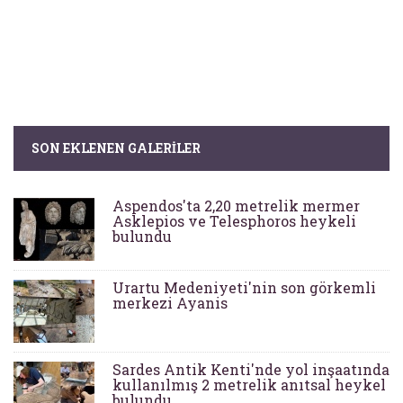
SON EKLENEN GALERILER
Aspendos'ta 2,20 metrelik mermer
Asklepios ve Telesphoros heykeli
bulundu
Urartu Medeniyeti'nin son görkemli
merkezi Ayanis
Sardes Antik Kenti'nde yol inşaatında
kullanılmış 2 metrelik anıtsal heykel
bulundu