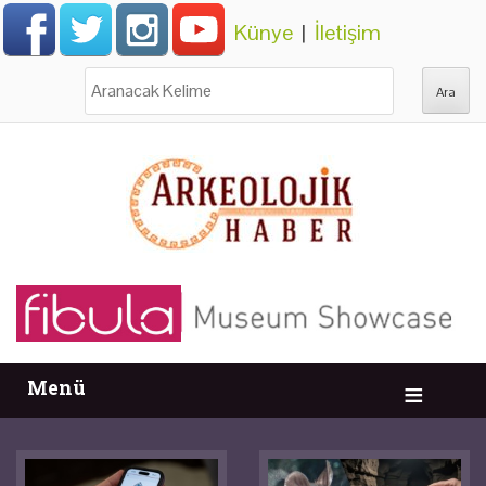
Künye
|
İletişim
Ara:
Menü