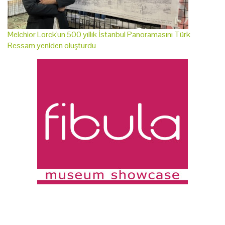
Melchior Lorck'un 500 yıllık İstanbul Panoramasını Türk
Ressam yeniden oluşturdu