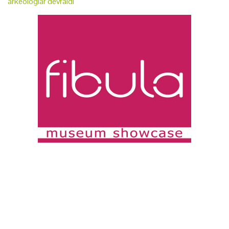
arkeologlar devraldı