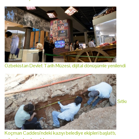
Özbekistan Devlet Tarih Müzesi, dijital dönüşümle yenilendi
Sıtkı
Koçman Caddesi'ndeki kazıyı belediye ekipleri başlattı,