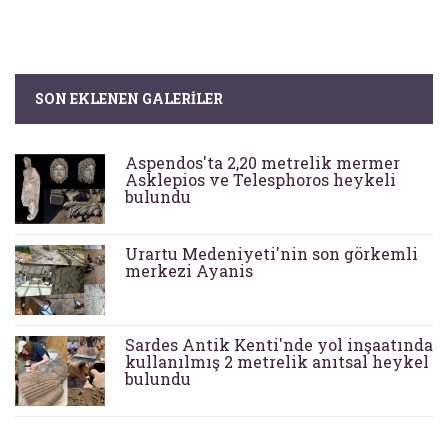
SON EKLENEN GALERILER
Aspendos'ta 2,20 metrelik mermer
Asklepios ve Telesphoros heykeli
bulundu
Urartu Medeniyeti'nin son görkemli
merkezi Ayanis
Sardes Antik Kenti'nde yol inşaatında
kullanılmış 2 metrelik anıtsal heykel
bulundu