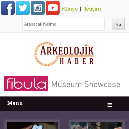
Künye
|
İletişim
Ara:
Menü