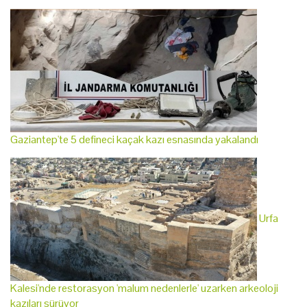
Gaziantep'te 5 defineci kaçak kazı esnasında yakalandı
Urfa
Kalesi'nde restorasyon 'malum nedenlerle' uzarken arkeoloji
kazıları sürüyor