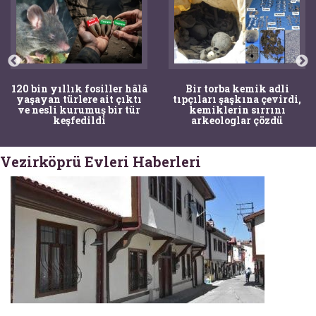
120 bin yıllık fosiller hâlâ
Bir torba kemik adli
yaşayan türlere ait çıktı
tıpçıları şaşkına çevirdi,
ve nesli kurumuş bir tür
kemiklerin sırrını
keşfedildi
arkeologlar çözdü
Vezirköprü Evleri Haberleri