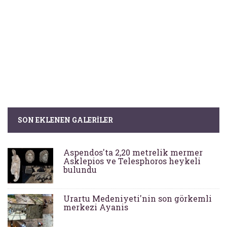
SON EKLENEN GALERILER
Aspendos'ta 2,20 metrelik mermer
Asklepios ve Telesphoros heykeli
bulundu
Urartu Medeniyeti'nin son görkemli
merkezi Ayanis