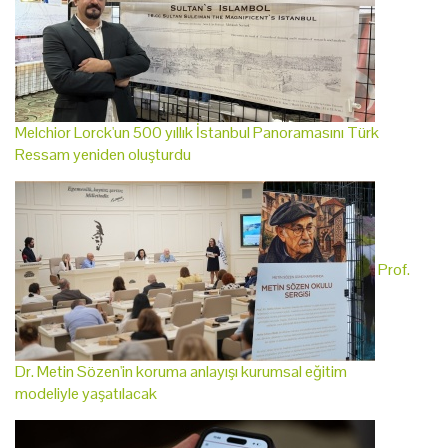
Melchior Lorck'un 500 yıllık İstanbul Panoramasını Türk
Ressam yeniden oluşturdu
Prof.
Dr. Metin Sözen'in koruma anlayışı kurumsal eğitim
modeliyle yaşatılacak