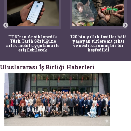
TTK'nın Ansiklopedik
120 bin yıllık fosiller hâlâ
Türk Tarih Sözlüğüne
yaşayan türlere ait çıktı
artık mobil uygulama ile
ve nesli kurumuş bir tür
erişilebilecek
keşfedildi
Uluslararası İş Birliği Haberleri