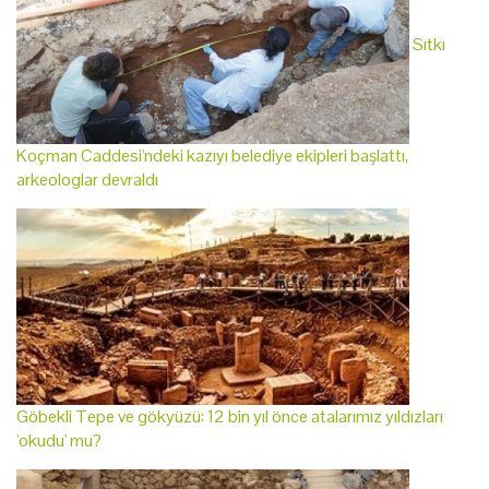
Sıtkı
Koçman Caddesi'ndeki kazıyı belediye ekipleri başlattı,
arkeologlar devraldı
Göbekli Tepe ve gökyüzü: 12 bin yıl önce atalarımız yıldızları
'okudu' mu?