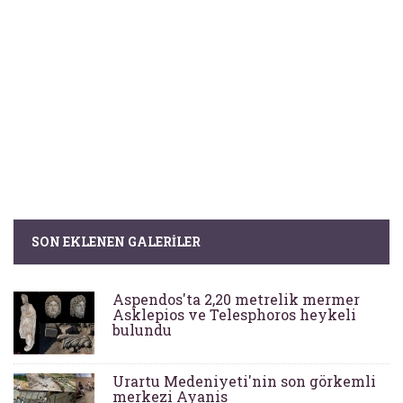
SON EKLENEN GALERILER
Aspendos'ta 2,20 metrelik mermer
Asklepios ve Telesphoros heykeli
bulundu
Urartu Medeniyeti'nin son görkemli
merkezi Ayanis