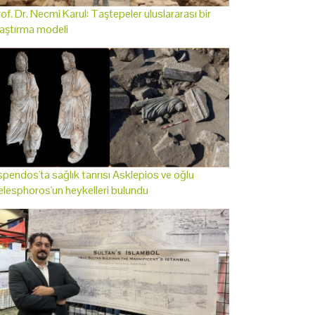
of. Dr. Necmi Karul: Taştepeler uluslararası bir
aştırma modeli
pendos'ta sağlık tanrısı Asklepios ve oğlu
lesphoros'un heykelleri bulundu