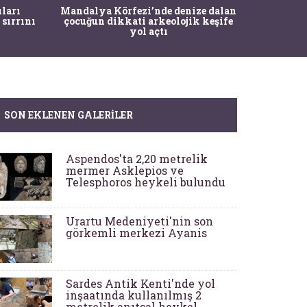
İstanbul
ıları
Mandalya Körfezi’nde denize dalan
Pasapo
 sırrını
çocuğun dikkati arkeolojik keşife
yol açtı
SON EKLENEN GALERILER
Aspendos'ta 2,20 metrelik
mermer Asklepios ve
Telesphoros heykeli bulundu
Urartu Medeniyeti'nin son
görkemli merkezi Ayanis
Sardes Antik Kenti'nde yol
inşaatında kullanılmış 2
metrelik anıtsal heykel