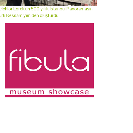
lchior Lorck'un 500 yıllık İstanbul Panoramasını
ürk Ressam yeniden oluşturdu