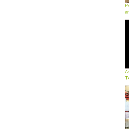
Pr
ar
As
Te