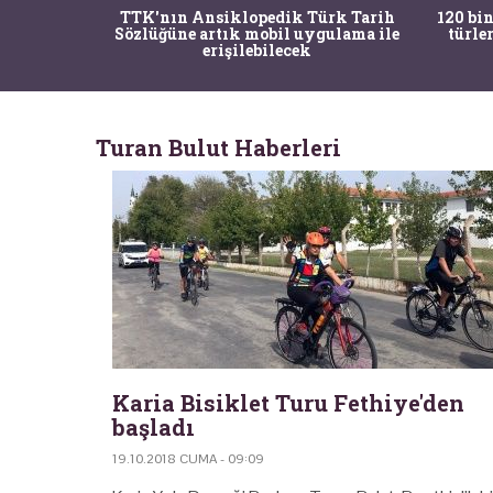
nrısı
TTK'nın Ansiklopedik Türk Tarih
120 bin
horos'un
Sözlüğüne artık mobil uygulama ile
türle
du
erişilebilecek
Turan Bulut Haberleri
Karia Bisiklet Turu Fethiye'den
başladı
19.10.2018 CUMA - 09:09