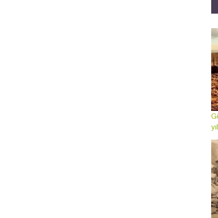
Gö
yı