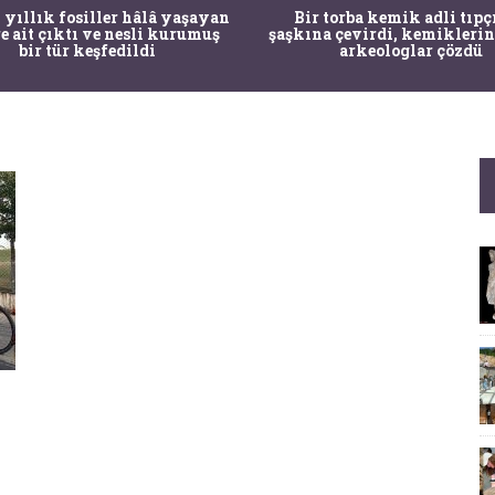
 yıllık fosiller hâlâ yaşayan
Bir torba kemik adli tıpç
re ait çıktı ve nesli kurumuş
şaşkına çevirdi, kemiklerin
bir tür keşfedildi
arkeologlar çözdü