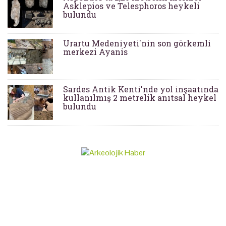
Asklepios ve Telesphoros heykeli
bulundu
Urartu Medeniyeti'nin son görkemli
merkezi Ayanis
Sardes Antik Kenti'nde yol inşaatında
kullanılmış 2 metrelik anıtsal heykel
bulundu