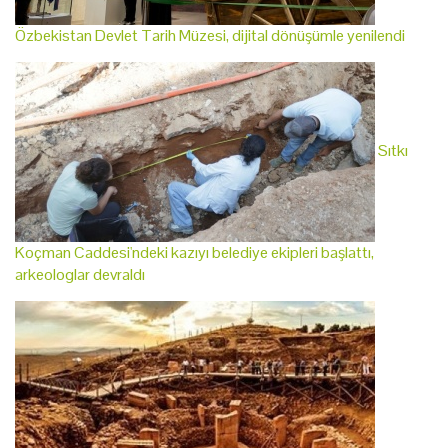
Özbekistan Devlet Tarih Müzesi, dijital dönüşümle yenilendi
Sıtkı
Koçman Caddesi'ndeki kazıyı belediye ekipleri başlattı,
arkeologlar devraldı