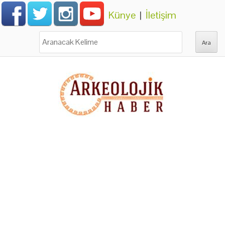
Künye
|
İletişim
Ara: