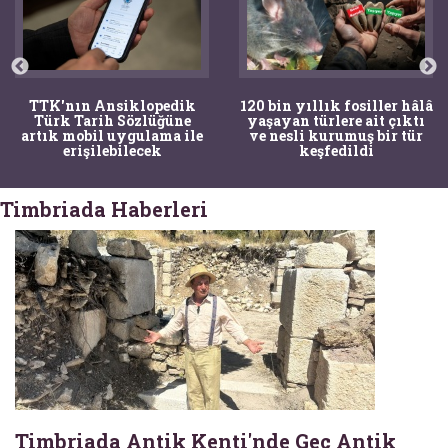
TTK'nın Ansiklopedik
120 bin yıllık fosiller hâlâ
Türk Tarih Sözlüğüne
yaşayan türlere ait çıktı
artık mobil uygulama ile
ve nesli kurumuş bir tür
erişilebilecek
keşfedildi
Timbriada Haberleri
Timbriada Antik Kenti'nde Geç Antik