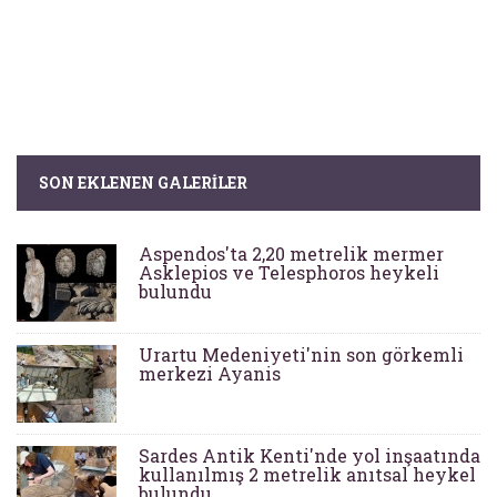
SON EKLENEN GALERILER
Aspendos'ta 2,20 metrelik mermer
Asklepios ve Telesphoros heykeli
bulundu
Urartu Medeniyeti'nin son görkemli
merkezi Ayanis
Sardes Antik Kenti'nde yol inşaatında
kullanılmış 2 metrelik anıtsal heykel
bulundu