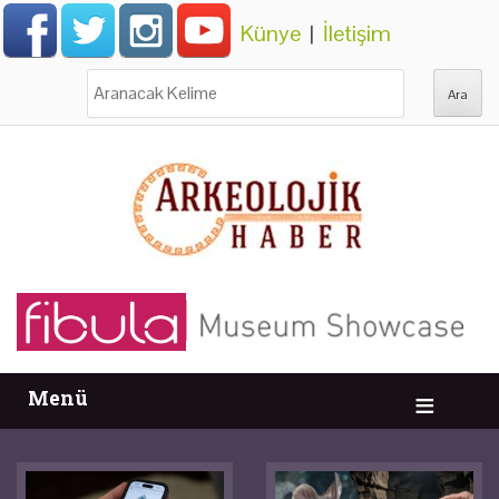
Künye
|
İletişim
Ara:
Menü