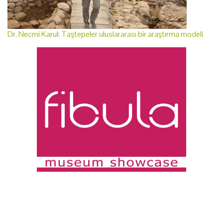
Dr. Necmi Karul: Taştepeler uluslararası bir araştırma modeli