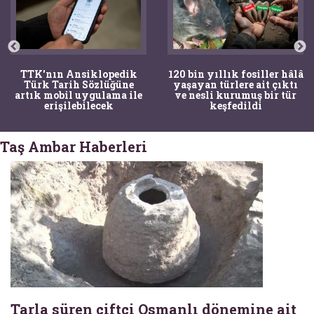
TTK'nın Ansiklopedik
120 bin yıllık fosiller hâlâ
Türk Tarih Sözlüğüne
yaşayan türlere ait çıktı
artık mobil uygulama ile
ve nesli kurumuş bir tür
erişilebilecek
keşfedildi
Taş Ambar Haberleri
Tarla süren çiftçi Osmanlı dönemine ait