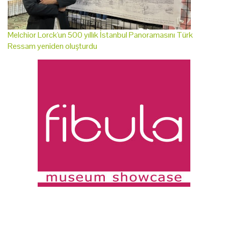
Melchior Lorck'un 500 yıllık İstanbul Panoramasını Türk
Ressam yeniden oluşturdu