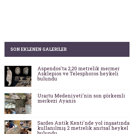
SON EKLENEN GALERILER
Aspendos'ta 2,20 metrelik mermer
Asklepios ve Telesphoros heykeli
bulundu
Urartu Medeniyeti'nin son görkemli
merkezi Ayanis
Sardes Antik Kenti'nde yol inşaatında
kullanılmış 2 metrelik anıtsal heykel
bulundu