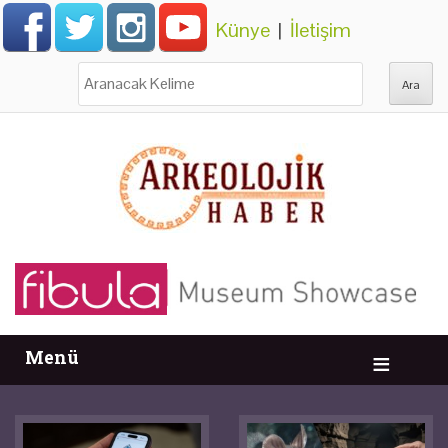
Künye
|
İletişim
Ara:
Menü