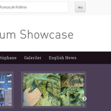
ra:
tüphane
Galeriler
English News