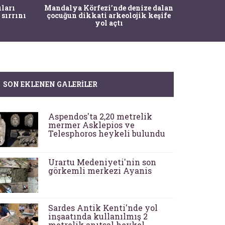
İstanbul
ıları
Mandalya Körfezi’nde denize dalan
Pasapo
 sırrını
çocuğun dikkati arkeolojik keşife
yol açtı
SON EKLENEN GALERILER
Aspendos'ta 2,20 metrelik
mermer Asklepios ve
Telesphoros heykeli bulundu
Urartu Medeniyeti'nin son
görkemli merkezi Ayanis
Sardes Antik Kenti'nde yol
inşaatında kullanılmış 2
metrelik anıtsal heykel