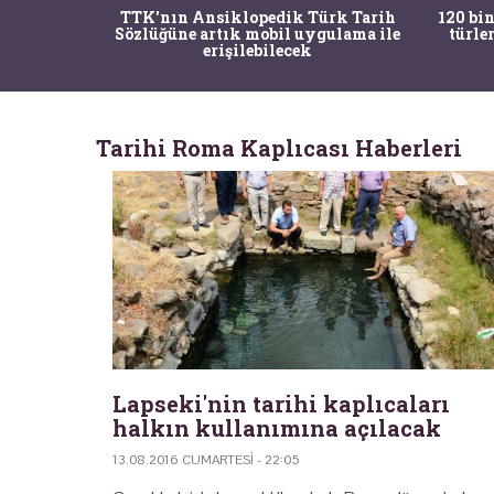
nrısı
TTK'nın Ansiklopedik Türk Tarih
120 bin
horos'un
Sözlüğüne artık mobil uygulama ile
türle
du
erişilebilecek
Tarihi Roma Kaplıcası Haberleri
Lapseki'nin tarihi kaplıcaları
halkın kullanımına açılacak
13.08.2016 CUMARTESI - 22:05