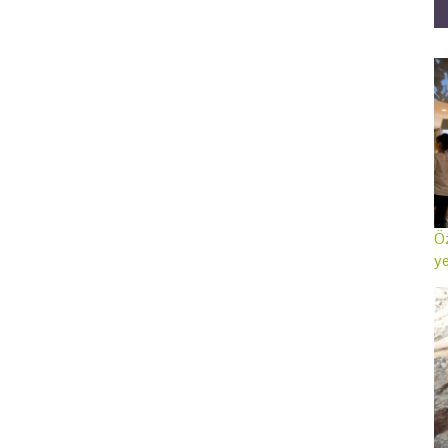
Öz
ye