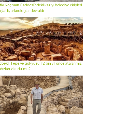
tkı Koçman Caddesi'ndeki kazıyı belediye ekipleri
şlattı, arkeologlar devraldı
bekli Tepe ve gökyüzü: 12 bin yıl önce atalarımız
ldızları 'okudu' mu?