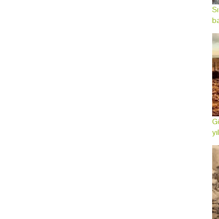
Sı
ba
Gö
yı