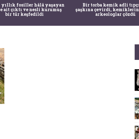
 yıllık fosiller hâlâ yaşayan
Bir torba kemik adli tıpç
re ait çıktı ve nesli kurumuş
şaşkına çevirdi, kemiklerin
bir tür keşfedildi
arkeologlar çözdü