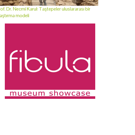
of. Dr. Necmi Karul: Taştepeler uluslararası bir
aştırma modeli