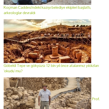
Koçman Caddesi'ndeki kazıyı belediye ekipleri başlattı,
arkeologlar devraldı
Göbekli Tepe ve gökyüzü: 12 bin yıl önce atalarımız yıldızları
'okudu' mu?
Prof.