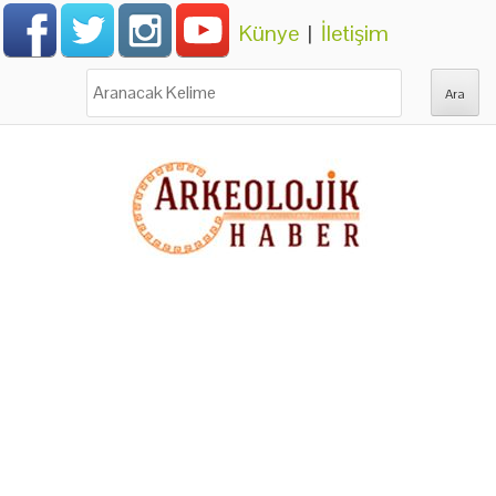
Künye
|
İletişim
Ara: