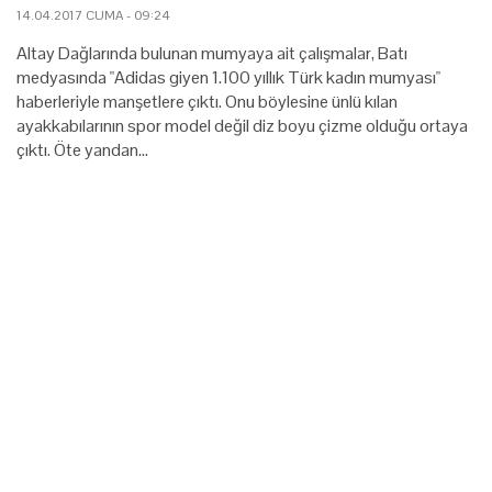
14.04.2017 CUMA - 09:24
Altay Dağlarında bulunan mumyaya ait çalışmalar, Batı
medyasında "Adidas giyen 1.100 yıllık Türk kadın mumyası"
haberleriyle manşetlere çıktı. Onu böylesine ünlü kılan
ayakkabılarının spor model değil diz boyu çizme olduğu ortaya
çıktı. Öte yandan…