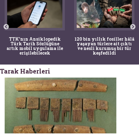
TTK'nın Ansiklopedik
120 bin yıllık fosiller hâlâ
Türk Tarih Sözlüğüne
yaşayan türlere ait çıktı
artık mobil uygulama ile
ve nesli kurumuş bir tür
erişilebilecek
keşfedildi
Tarak Haberleri