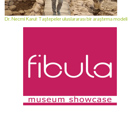
Dr. Necmi Karul: Taştepeler uluslararası bir araştırma modeli