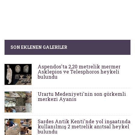
SON EKLENEN GALERILER
Aspendos'ta 2,20 metrelik mermer
Asklepios ve Telesphoros heykeli
bulundu
Urartu Medeniyeti'nin son görkemli
merkezi Ayanis
Sardes Antik Kenti'nde yol inşaatında
kullanılmış 2 metrelik anıtsal heykel
bulundu