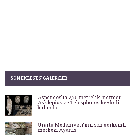
SON EKLENEN GALERILER
Aspendos'ta 2,20 metrelik mermer
Asklepios ve Telesphoros heykeli
bulundu
Urartu Medeniyeti'nin son görkemli
merkezi Ayanis