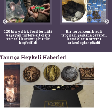
120 bin yıllık fosiller hâlâ
Bir torba kemik adli
yaşayan türlere ait çıktı
tıpçıları şaşkına çevirdi,
ve nesli kurumuş bir tür
kemiklerin sırrını
keşfedildi
arkeologlar çözdü
Tanrıça Heykeli Haberleri