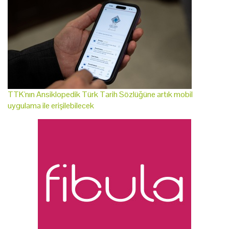
TTK'nın Ansiklopedik Türk Tarih Sözlüğüne artık mobil
uygulama ile erişilebilecek