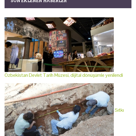
SON EKLENEN HABERLER
Özbekistan Devlet Tarih Müzesi, dijital dönüşümle yenilendi
Sıtkı