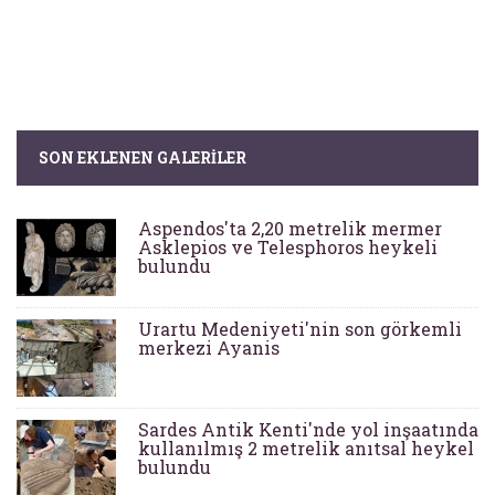
SON EKLENEN GALERILER
Aspendos'ta 2,20 metrelik mermer
Asklepios ve Telesphoros heykeli
bulundu
Urartu Medeniyeti'nin son görkemli
merkezi Ayanis
Sardes Antik Kenti'nde yol inşaatında
kullanılmış 2 metrelik anıtsal heykel
bulundu