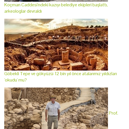
Koçman Caddesi'ndeki kazıyı belediye ekipleri başlattı,
arkeologlar devraldı
Göbekli Tepe ve gökyüzü: 12 bin yıl önce atalarımız yıldızları
'okudu' mu?
Prof.