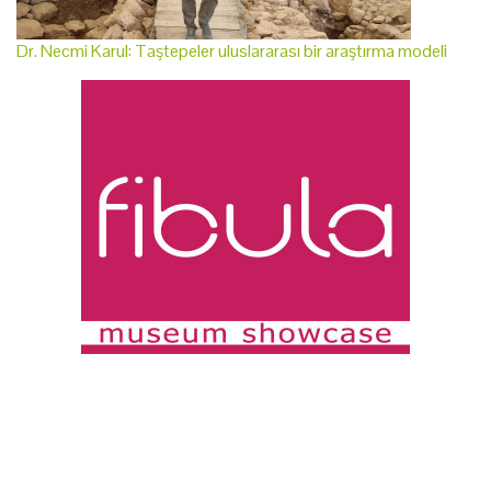
Dr. Necmi Karul: Taştepeler uluslararası bir araştırma modeli