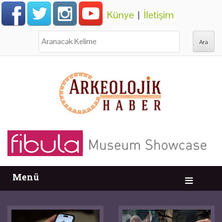
Künye
|
İletişim
Ara:
Menü