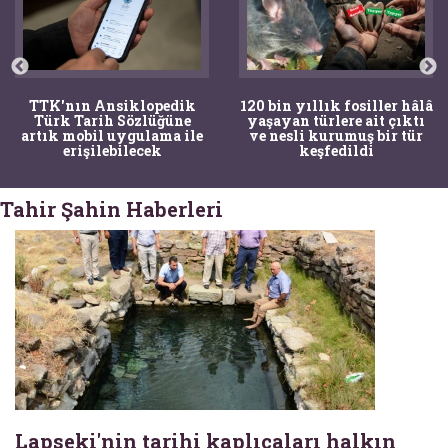
TTK'nın Ansiklopedik
120 bin yıllık fosiller hâlâ
Türk Tarih Sözlüğüne
yaşayan türlere ait çıktı
artık mobil uygulama ile
ve nesli kurumuş bir tür
erişilebilecek
keşfedildi
Tahir Şahin Haberleri
Lapseki'nin tarihi kaplıcaları halkın