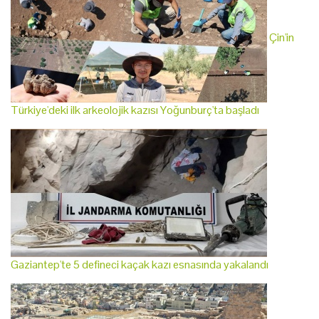
Çin'in
Türkiye'deki ilk arkeolojik kazısı Yoğunburç'ta başladı
Gaziantep'te 5 defineci kaçak kazı esnasında yakalandı