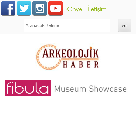
Künye
|
İletişim
Ara: