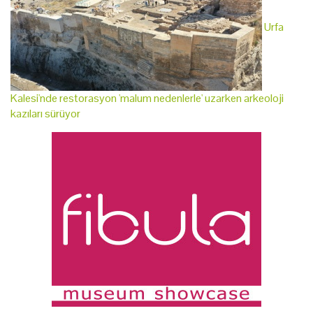
Urfa
Kalesi'nde restorasyon 'malum nedenlerle' uzarken arkeoloji
kazıları sürüyor