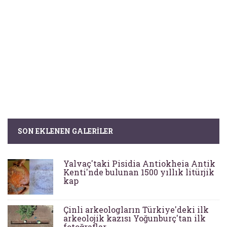
SON EKLENEN GALERILER
Yalvaç'taki Pisidia Antiokheia Antik
Kenti'nde bulunan 1500 yıllık litürjik
kap
Çinli arkeologların Türkiye'deki ilk
arkeolojik kazısı Yoğunburç'tan ilk
fotoğraflar