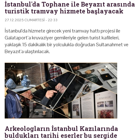
İstanbul'da Tophane ile Beyazıt arasında
turistik tramvay hizmete başlayacak
27.12.2025 CUMARTESI - 22:33
İstanbul'da hizmete girecek yeni tramvay hattı projesi ile
Galataport’a kruvaziyer gemileriyle gelen turist kafileleri,
yaklaşık 15 dakikalık bir yolculukla doğrudan Sultanahmet ve
Beyazıt'a ulaştırılacak.
Arkeologların İstanbul Kazılarında
buldukları tarihi eserler bu sergide