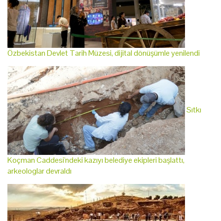
Özbekistan Devlet Tarih Müzesi, dijital dönüşümle yenilendi
Sıtkı
Koçman Caddesi'ndeki kazıyı belediye ekipleri başlattı,
arkeologlar devraldı