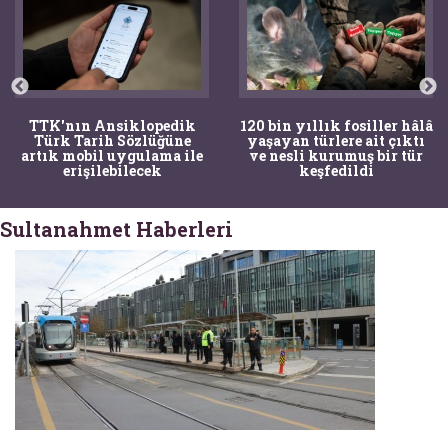
k
120 bin yıllık fosiller hâlâ
Bir torba kemik adli
yaşayan türlere ait çıktı
tıpçıları şaşkına çevird
le
ve nesli kurumuş bir tür
kemiklerin sırrını
keşfedildi
arkeologlar çözdü
Sultanahmet Haberleri