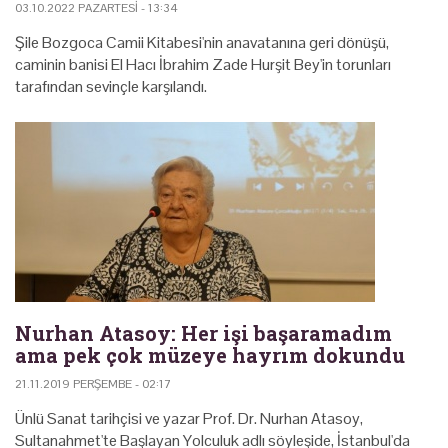
03.10.2022 PAZARTESI - 13:34
Şile Bozgoca Camii Kitabesi'nin anavatanına geri dönüşü,
caminin banisi El Hacı İbrahim Zade Hurşit Bey'in torunları
tarafından sevinçle karşılandı.
Nurhan Atasoy: Her işi başaramadım
ama pek çok müzeye hayrım dokundu
21.11.2019 PERŞEMBE - 02:17
Ünlü Sanat tarihçisi ve yazar Prof. Dr. Nurhan Atasoy,
Sultanahmet'te Başlayan Yolculuk adlı söyleşide, İstanbul'da