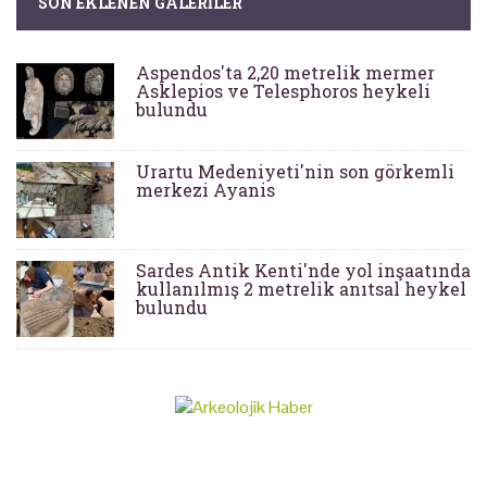
SON EKLENEN GALERILER
Aspendos'ta 2,20 metrelik mermer
Asklepios ve Telesphoros heykeli
bulundu
Urartu Medeniyeti'nin son görkemli
merkezi Ayanis
Sardes Antik Kenti'nde yol inşaatında
kullanılmış 2 metrelik anıtsal heykel
bulundu