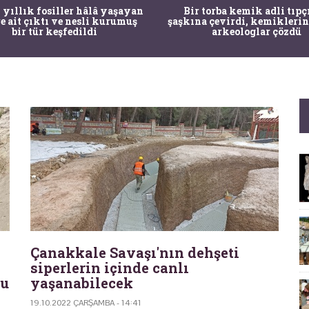
 yıllık fosiller hâlâ yaşayan
Bir torba kemik adli tıpç
re ait çıktı ve nesli kurumuş
şaşkına çevirdi, kemiklerin
bir tür keşfedildi
arkeologlar çözdü
Çanakkale Savaşı'nın dehşeti
siperlerin içinde canlı
du
yaşanabilecek
19.10.2022 ÇARŞAMBA - 14:41