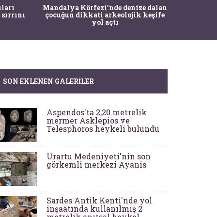
İstanbul
ıları
Mandalya Körfezi’nde denize dalan
Pasapo
 sırrını
çocuğun dikkati arkeolojik keşife
yol açtı
SON EKLENEN GALERILER
Aspendos'ta 2,20 metrelik
mermer Asklepios ve
Telesphoros heykeli bulundu
Urartu Medeniyeti'nin son
görkemli merkezi Ayanis
Sardes Antik Kenti'nde yol
inşaatında kullanılmış 2
metrelik anıtsal heykel