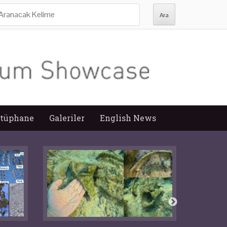
ra:
tüphane
Galeriler
English News