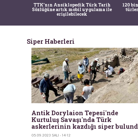
nrısı
TTK'nın Ansiklopedik Türk Tarih
120 bin
horos'un
Sözlüğüne artık mobil uygulama ile
türle
du
erişilebilecek
Siper Haberleri
Antik Dorylaion Tepesi'nde
Kurtuluş Savaşı'nda Türk
askerlerinin kazdığı siper bulun
05.09.2023 SALI - 14:12