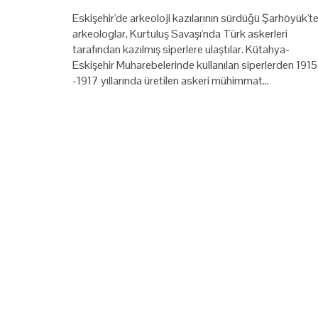
Eskişehir'de arkeoloji kazılarının sürdüğü Şarhöyük't
arkeologlar, Kurtuluş Savaşı'nda Türk askerleri
tarafından kazılmış siperlere ulaştılar. Kütahya-
Eskişehir Muharebelerinde kullanılan siperlerden 1915
-1917 yıllarında üretilen askeri mühimmat…