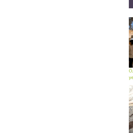
Öz
ye