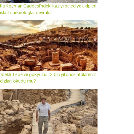
tkı Koçman Caddesi'ndeki kazıyı belediye ekipleri
şlattı, arkeologlar devraldı
bekli Tepe ve gökyüzü: 12 bin yıl önce atalarımız
ldızları 'okudu' mu?