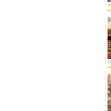
Sı
ba
Gö
yı