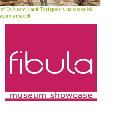
of. Dr. Necmi Karul: Taştepeler uluslararası bir
aştırma modeli