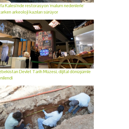
fa Kalesi'nde restorasyon 'malum nedenlerle'
arken arkeoloji kazıları sürüyor
bekistan Devlet Tarih Müzesi, dijital dönüşümle
nilendi