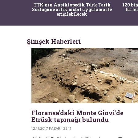
nrısı
TTK'nın Ansiklopedik Türk Tarih
120 bin
horos'un
Sözlüğüne artık mobil uygulama ile
türle
du
erişilebilecek
Şimşek Haberleri
Floransa'daki Monte Giovi'de
Etrüsk tapınağı bulundu
12.11.2017 PAZAR - 23:11