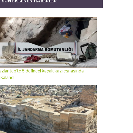
SON EKLENEN HABERLER
ziantep'te 5 defineci kaçak kazı esnasında
kalandı