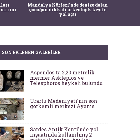
İstanbul
ıları
Mandalya Körfezi’nde denize dalan
Pasapo
 sırrını
çocuğun dikkati arkeolojik keşife
yol açtı
SON EKLENEN GALERILER
Aspendos'ta 2,20 metrelik
mermer Asklepios ve
Telesphoros heykeli bulundu
Urartu Medeniyeti'nin son
görkemli merkezi Ayanis
Sardes Antik Kenti'nde yol
inşaatında kullanılmış 2
metrelik anıtsal heykel