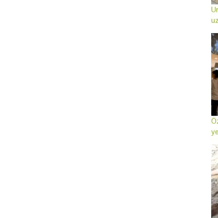
Ur
uz
Öz
ye