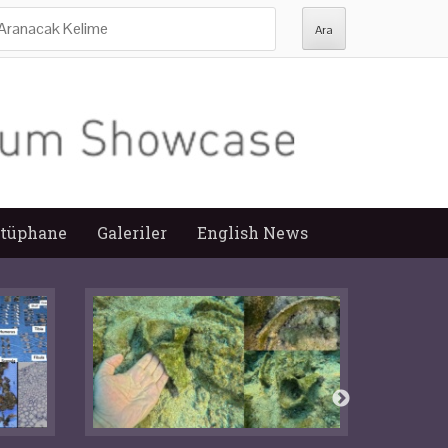
ra:
tüphane
Galeriler
English News