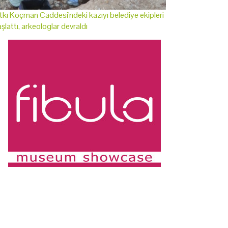
tkı Koçman Caddesi'ndeki kazıyı belediye ekipleri
şlattı, arkeologlar devraldı