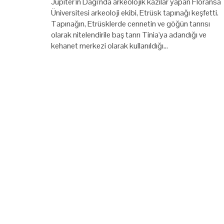
Jüpiter'in Dağı'nda arkeolojik kazılar yapan Floransa
Üniversitesi arkeoloji ekibi, Etrüsk tapınağı keşfetti.
Tapınağın, Etrüsklerde cennetin ve göğün tanrısı
olarak nitelendirile baş tanrı Tinia'ya adandığı ve
kehanet merkezi olarak kullanıldığı…