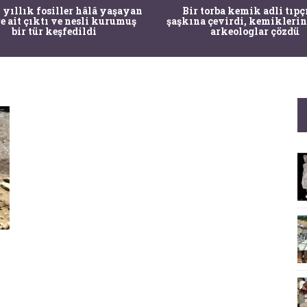
 yıllık fosiller hâlâ yaşayan
Bir torba kemik adli tıpç
re ait çıktı ve nesli kurumuş
şaşkına çevirdi, kemiklerin
bir tür keşfedildi
arkeologlar çözdü