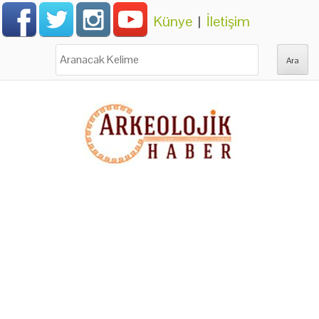
Künye
|
İletişim
Ara: