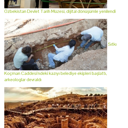
Özbekistan Devlet Tarih Müzesi, dijital dönüşümle yenilendi
Sıtkı
Koçman Caddesi'ndeki kazıyı belediye ekipleri başlattı,
arkeologlar devraldı