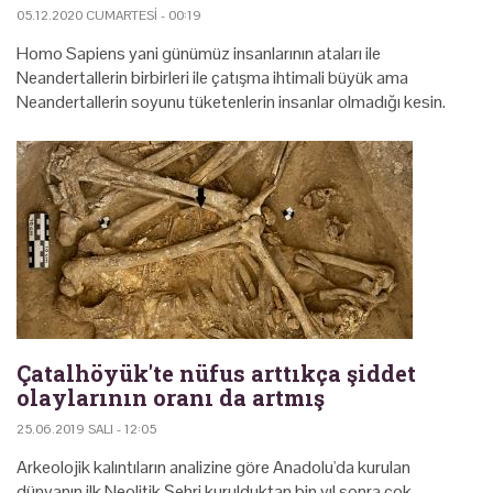
05.12.2020 CUMARTESI - 00:19
Homo Sapiens yani günümüz insanlarının ataları ile
Neandertallerin birbirleri ile çatışma ihtimali büyük ama
Neandertallerin soyunu tüketenlerin insanlar olmadığı kesin.
Çatalhöyük'te nüfus arttıkça şiddet
olaylarının oranı da artmış
25.06.2019 SALI - 12:05
Arkeolojik kalıntıların analizine göre Anadolu'da kurulan
dünyanın ilk Neolitik Şehri kurulduktan bin yıl sonra çok