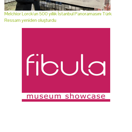
Melchior Lorck'un 500 yıllık İstanbul Panoramasını Türk
Ressam yeniden oluşturdu