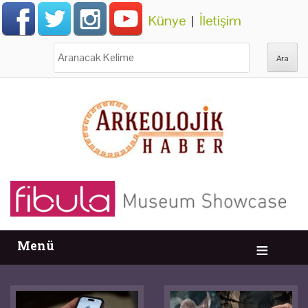
Künye
|
İletişim
Ara:
Menü