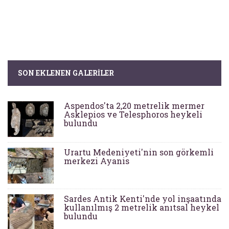
SON EKLENEN GALERILER
Aspendos'ta 2,20 metrelik mermer
Asklepios ve Telesphoros heykeli
bulundu
Urartu Medeniyeti'nin son görkemli
merkezi Ayanis
Sardes Antik Kenti'nde yol inşaatında
kullanılmış 2 metrelik anıtsal heykel
bulundu