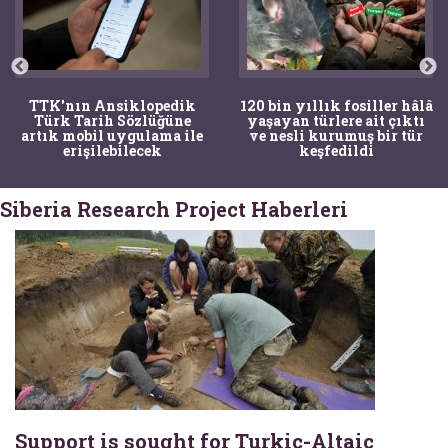
TTK'nın Ansiklopedik
120 bin yıllık fosiller hâlâ
Türk Tarih Sözlüğüne
yaşayan türlere ait çıktı
artık mobil uygulama ile
ve nesli kurumuş bir tür
erişilebilecek
keşfedildi
Siberia Research Project Haberleri
Support is sought for Turkic-Altaic