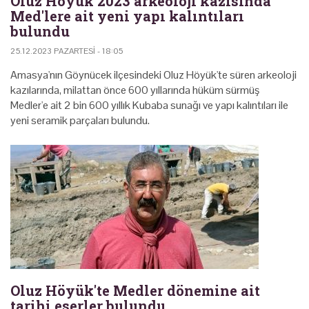
Oluz Höyük 2023 arkeoloji kazısında
Med'lere ait yeni yapı kalıntıları
bulundu
25.12.2023 PAZARTESI - 18:05
Amasya'nın Göynücek ilçesindeki Oluz Höyük'te süren arkeoloji
kazılarında, milattan önce 600 yıllarında hüküm sürmüş
Medler'e ait 2 bin 600 yıllık Kubaba sunağı ve yapı kalıntıları ile
yeni seramik parçaları bulundu.
Oluz Höyük'te Medler dönemine ait
tarihi eserler bulundu