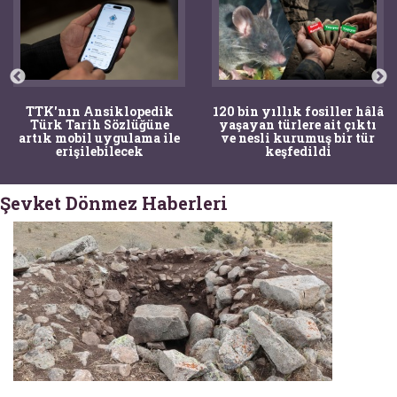
TTK'nın Ansiklopedik
120 bin yıllık fosiller hâlâ
Türk Tarih Sözlüğüne
yaşayan türlere ait çıktı
artık mobil uygulama ile
ve nesli kurumuş bir tür
erişilebilecek
keşfedildi
Şevket Dönmez Haberleri