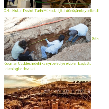
Özbekistan Devlet Tarih Müzesi, dijital dönüşümle yenilendi
Sıtkı
Koçman Caddesi'ndeki kazıyı belediye ekipleri başlattı,
arkeologlar devraldı