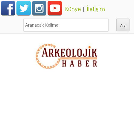
Künye
|
İletişim
Ara: