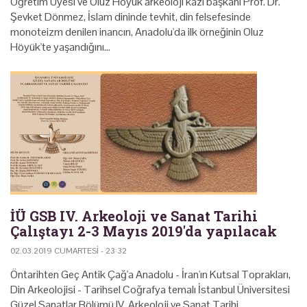
Öğretim Üyesi ve Oluz Höyük arkeoloji kazı başkanı Prof. Dr.
Şevket Dönmez, İslam dininde tevhit, din felsefesinde
monoteizm denilen inancın, Anadolu'da ilk örneğinin Oluz
Höyük'te yaşandığını…
İÜ GSB IV. Arkeoloji ve Sanat Tarihi
Çalıştayı 2-3 Mayıs 2019'da yapılacak
02.03.2019 CUMARTESI - 23:32
Öntarihten Geç Antik Çağ'a Anadolu - İran'ın Kutsal Toprakları,
Din Arkeolojisi - Tarihsel Coğrafya temalı İstanbul Üniversitesi
Güzel Sanatlar Bölümü IV. Arkeoloji ve Sanat Tarihi