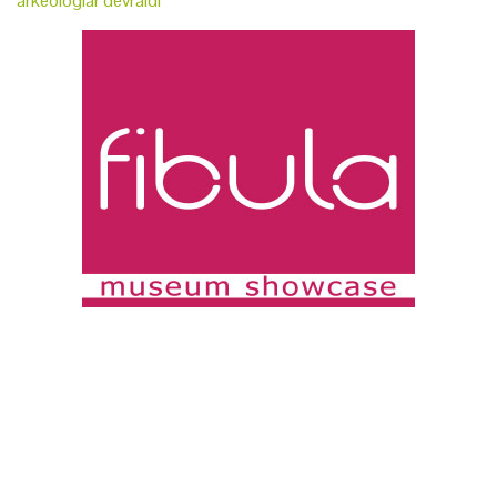
arkeologlar devraldı