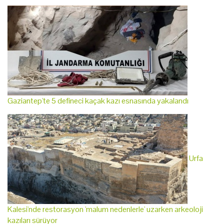
Gaziantep'te 5 defineci kaçak kazı esnasında yakalandı
Urfa
Kalesi'nde restorasyon 'malum nedenlerle' uzarken arkeoloji
kazıları sürüyor