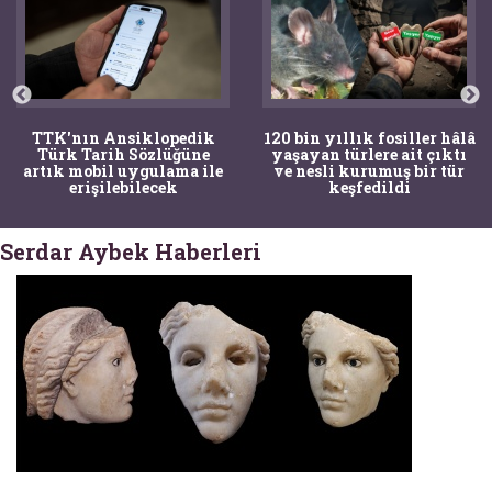
TTK'nın Ansiklopedik
120 bin yıllık fosiller hâlâ
Türk Tarih Sözlüğüne
yaşayan türlere ait çıktı
artık mobil uygulama ile
ve nesli kurumuş bir tür
erişilebilecek
keşfedildi
Serdar Aybek Haberleri