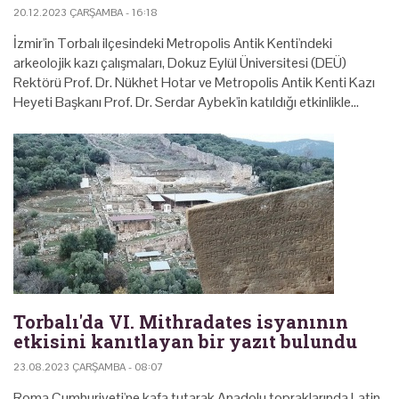
20.12.2023 ÇARŞAMBA - 16:18
İzmir'in Torbalı ilçesindeki Metropolis Antik Kenti'ndeki
arkeolojik kazı çalışmaları, Dokuz Eylül Üniversitesi (DEÜ)
Rektörü Prof. Dr. Nükhet Hotar ve Metropolis Antik Kenti Kazı
Heyeti Başkanı Prof. Dr. Serdar Aybek'in katıldığı etkinlikle…
Torbalı'da VI. Mithradates isyanının
etkisini kanıtlayan bir yazıt bulundu
23.08.2023 ÇARŞAMBA - 08:07
Roma Cumhuriyeti'ne kafa tutarak Anadolu topraklarında Latin