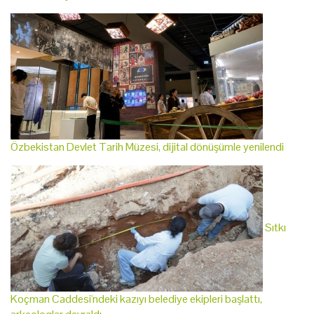
Özbekistan Devlet Tarih Müzesi, dijital dönüşümle yenilendi
Sıtkı
Koçman Caddesi'ndeki kazıyı belediye ekipleri başlattı,