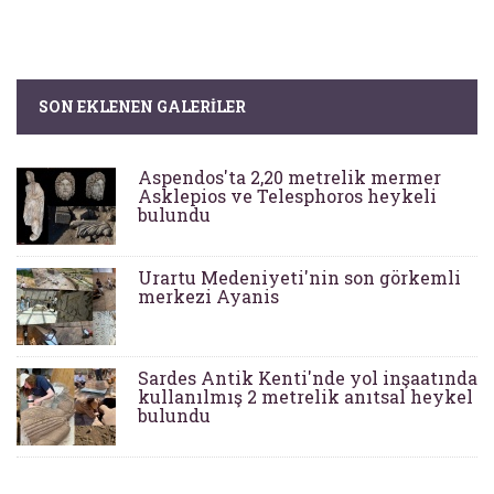
SON EKLENEN GALERILER
Aspendos'ta 2,20 metrelik mermer
Asklepios ve Telesphoros heykeli
bulundu
Urartu Medeniyeti'nin son görkemli
merkezi Ayanis
Sardes Antik Kenti'nde yol inşaatında
kullanılmış 2 metrelik anıtsal heykel
bulundu