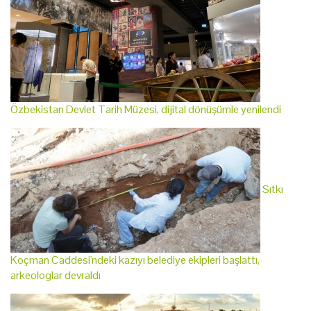
Özbekistan Devlet Tarih Müzesi, dijital dönüşümle yenilendi
Sıtkı
Koçman Caddesi'ndeki kazıyı belediye ekipleri başlattı,
arkeologlar devraldı