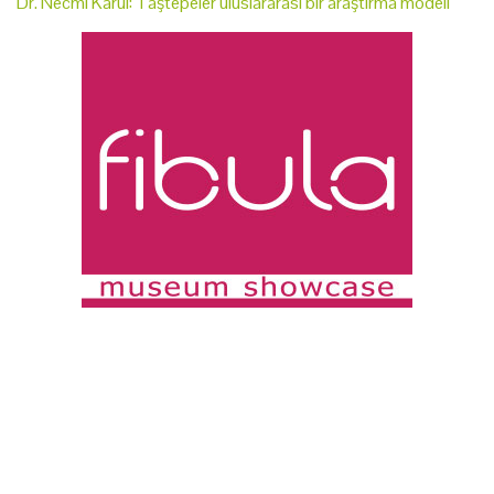
Dr. Necmi Karul: Taştepeler uluslararası bir araştırma modeli