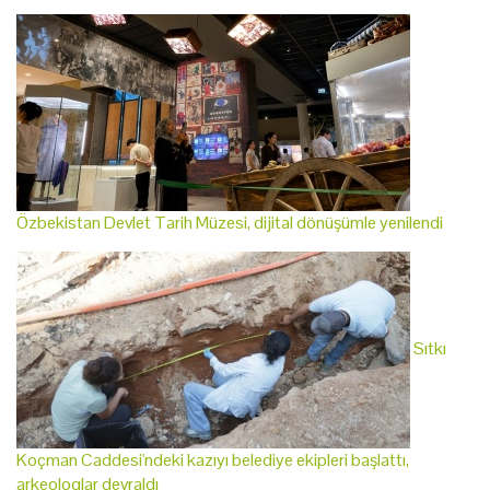
Özbekistan Devlet Tarih Müzesi, dijital dönüşümle yenilendi
Sıtkı
Koçman Caddesi'ndeki kazıyı belediye ekipleri başlattı,
arkeologlar devraldı