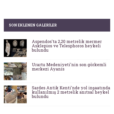
SON EKLENEN GALERILER
Aspendos'ta 2,20 metrelik mermer
Asklepios ve Telesphoros heykeli
bulundu
Urartu Medeniyeti'nin son görkemli
merkezi Ayanis
Sardes Antik Kenti'nde yol inşaatında
kullanılmış 2 metrelik anıtsal heykel
bulundu