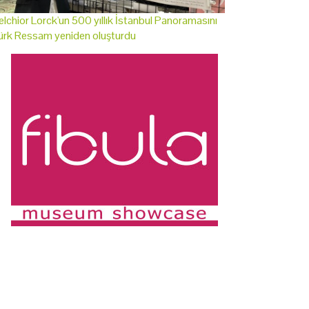
lchior Lorck'un 500 yıllık İstanbul Panoramasını
ürk Ressam yeniden oluşturdu