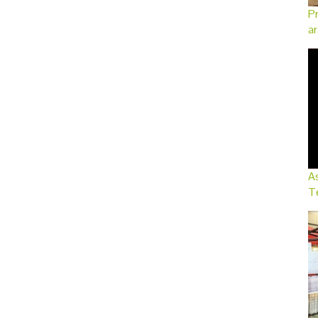
Pr
ar
As
Te