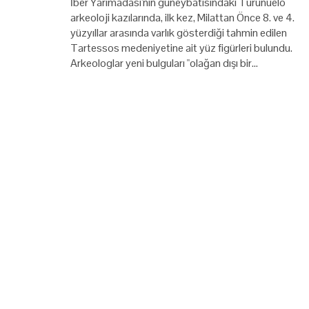
İber Yarımadası'nın güneybatısındaki Turunuelo
arkeoloji kazılarında, ilk kez, Milattan Önce 8. ve 4.
yüzyıllar arasında varlık gösterdiği tahmin edilen
Tartessos medeniyetine ait yüz figürleri bulundu.
Arkeologlar yeni bulguları "olağan dışı bir…