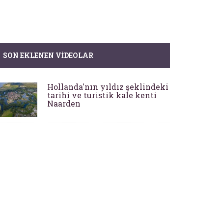
SON EKLENEN VIDEOLAR
Hollanda'nın yıldız şeklindeki
tarihi ve turistik kale kenti
Naarden
Evciler: Kadim Anadolu'nun
Kadim Köyü
Syedra Antik Kenti Kazıları