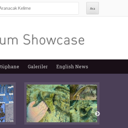
ra:
tüphane
Galeriler
English News