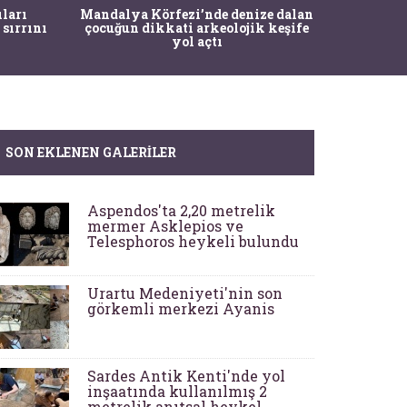
İstanbul
ıları
Mandalya Körfezi’nde denize dalan
Pasapo
 sırrını
çocuğun dikkati arkeolojik keşife
yol açtı
SON EKLENEN GALERILER
Aspendos'ta 2,20 metrelik
mermer Asklepios ve
Telesphoros heykeli bulundu
Urartu Medeniyeti'nin son
görkemli merkezi Ayanis
Sardes Antik Kenti'nde yol
inşaatında kullanılmış 2
metrelik anıtsal heykel