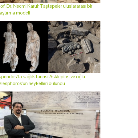
of. Dr. Necmi Karul: Taştepeler uluslararası bir
aştırma modeli
pendos'ta sağlık tanrısı Asklepios ve oğlu
lesphoros'un heykelleri bulundu