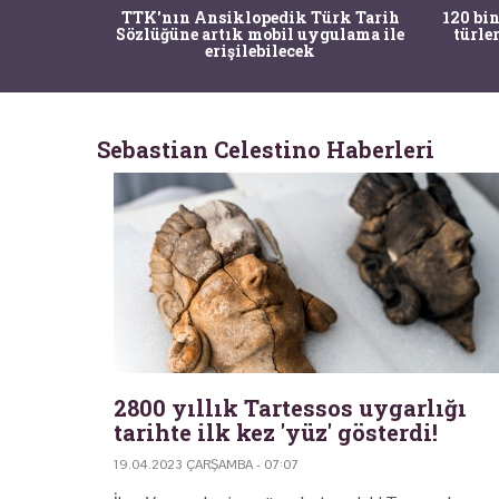
nrısı
TTK'nın Ansiklopedik Türk Tarih
120 bin
horos'un
Sözlüğüne artık mobil uygulama ile
türle
du
erişilebilecek
Sebastian Celestino Haberleri
2800 yıllık Tartessos uygarlığı
tarihte ilk kez 'yüz' gösterdi!
19.04.2023 ÇARŞAMBA - 07:07