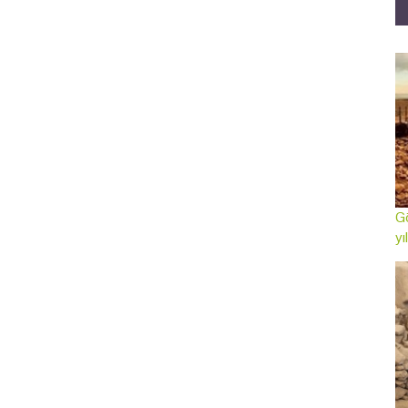
Gö
yı