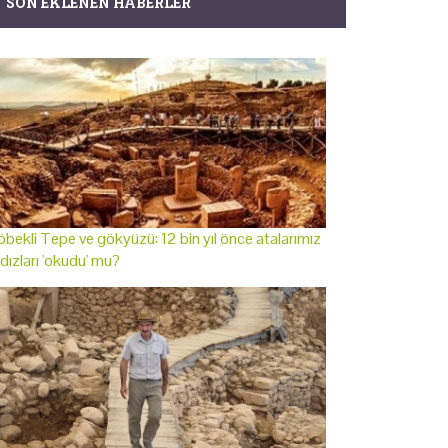
SON EKLENEN HABERLER
bekli Tepe ve gökyüzü: 12 bin yıl önce atalarımız
ldızları 'okudu' mu?