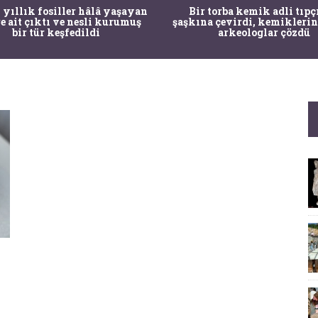
 yıllık fosiller hâlâ yaşayan
Bir torba kemik adli tıpç
re ait çıktı ve nesli kurumuş
şaşkına çevirdi, kemiklerin
bir tür keşfedildi
arkeologlar çözdü