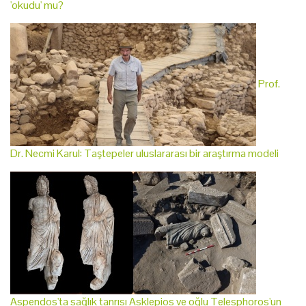
'okudu' mu?
Prof.
Dr. Necmi Karul: Taştepeler uluslararası bir araştırma modeli
Aspendos'ta sağlık tanrısı Asklepios ve oğlu Telesphoros'un