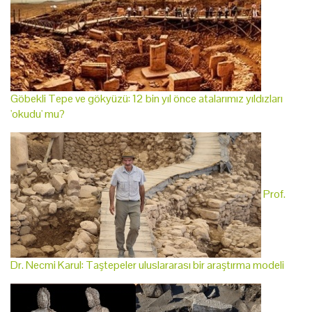
Göbekli Tepe ve gökyüzü: 12 bin yıl önce atalarımız yıldızları
'okudu' mu?
Prof.
Dr. Necmi Karul: Taştepeler uluslararası bir araştırma modeli