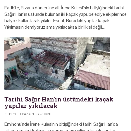
Fatih'te, Bizans dönemine ait İrene Kulesi'nin bitişiğindeki tarihi
Sağır Han'ın üstünde bulunan iki kaçak yapı, belediye ekiplerince
balyoz kullanılarak yıkıldı. Esnaf, Buradaki yapılar kaçak.
Yıkılmasın demiyoruz ama yıkılacaksa biri ikisi değil,…
Tarihi Sağır Han’ın üstündeki kaçak
yapılar yıkılacak
31.12.2018 PAZARTESI - 18:58
Eminönü'nde İrene Kulesinin bitişiğindeki tarihi Sağır Han'da
yıllarca seyirci kalınan ve görmezden gelinen kaçak yapılar