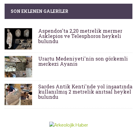
SON EKLENEN GALERILER
Aspendos'ta 2,20 metrelik mermer
Asklepios ve Telesphoros heykeli
bulundu
Urartu Medeniyeti'nin son görkemli
merkezi Ayanis
Sardes Antik Kenti'nde yol inşaatında
kullanılmış 2 metrelik anıtsal heykel
bulundu