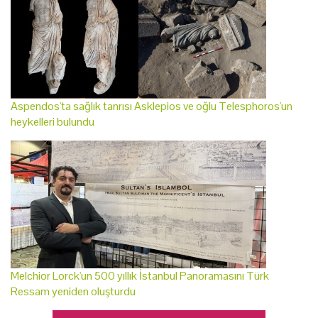
Aspendos'ta sağlık tanrısı Asklepios ve oğlu Telesphoros'un
heykelleri bulundu
Melchior Lorck'un 500 yıllık İstanbul Panoramasını Türk
Ressam yeniden oluşturdu