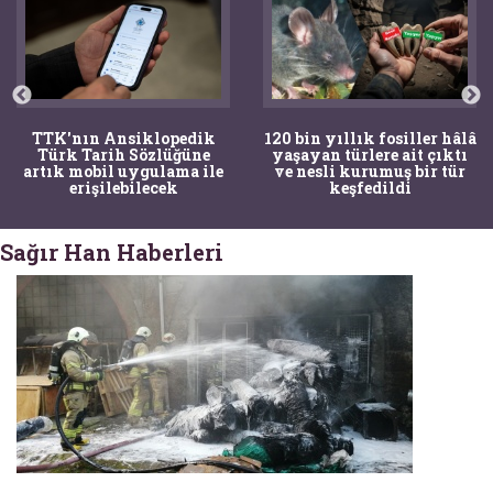
TTK'nın Ansiklopedik
120 bin yıllık fosiller hâlâ
Türk Tarih Sözlüğüne
yaşayan türlere ait çıktı
artık mobil uygulama ile
ve nesli kurumuş bir tür
erişilebilecek
keşfedildi
Sağır Han Haberleri